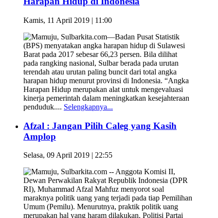
Harapan Hidup di Indonesia
Kamis, 11 April 2019 | 11:00
Mamuju, Sulbarkita.com—Badan Pusat Statistik
(BPS) menyatakan angka harapan hidup di Sulawesi
Barat pada 2017 sebesar 66,23 persen. Bila dilihat
pada rangking nasional, Sulbar berada pada urutan
terendah atau urutan paling buncit dari total angka
harapan hidup menurut provinsi di Indonesia. “Angka
Harapan Hidup merupakan alat untuk mengevaluasi
kinerja pemerintah dalam meningkatkan kesejahteraan
penduduk....
Selengkapnya...
Afzal : Jangan Pilih Caleg yang Kasih
Amplop
Selasa, 09 April 2019 | 22:55
Mamuju, Sulbarkita.com -- Anggota Komisi II,
Dewan Perwakilan Rakyat Republik Indonesia (DPR
RI), Muhammad Afzal Mahfuz menyorot soal
maraknya politik uang yang terjadi pada tiap Pemilihan
Umum (Pemilu). Menurutnya, praktik politik uang
merupakan hal yang haram dilakukan. Politisi Partai