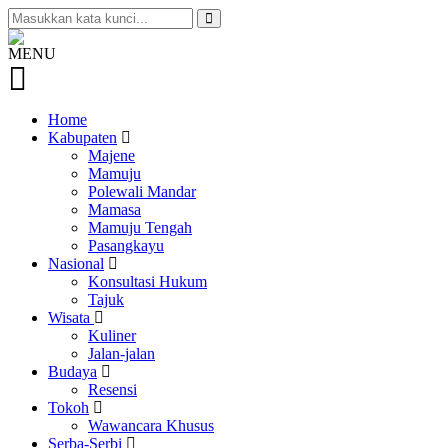
MENU
Home
Kabupaten
Majene
Mamuju
Polewali Mandar
Mamasa
Mamuju Tengah
Pasangkayu
Nasional
Konsultasi Hukum
Tajuk
Wisata
Kuliner
Jalan-jalan
Budaya
Resensi
Tokoh
Wawancara Khusus
Serba-Serbi