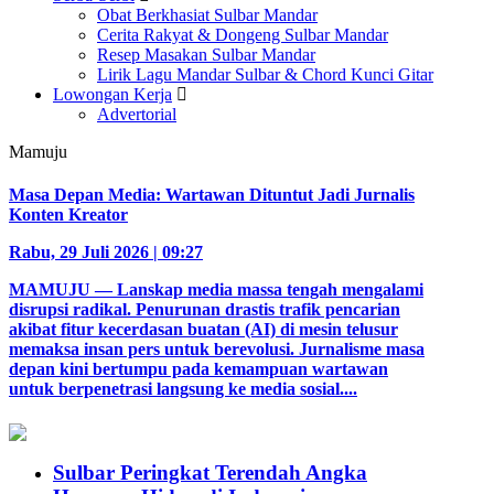
Obat Berkhasiat Sulbar Mandar
Cerita Rakyat & Dongeng Sulbar Mandar
Resep Masakan Sulbar Mandar
Lirik Lagu Mandar Sulbar & Chord Kunci Gitar
Lowongan Kerja
Advertorial
Mamuju
Masa Depan Media: Wartawan Dituntut Jadi Jurnalis
Konten Kreator
Rabu, 29 Juli 2026 | 09:27
MAMUJU — Lanskap media massa tengah mengalami
disrupsi radikal. Penurunan drastis trafik pencarian
akibat fitur kecerdasan buatan (AI) di mesin telusur
memaksa insan pers untuk berevolusi. Jurnalisme masa
depan kini bertumpu pada kemampuan wartawan
untuk berpenetrasi langsung ke media sosial....
Sulbar Peringkat Terendah Angka