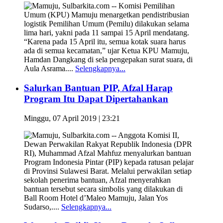
Mamuju, Sulbarkita.com -- Komisi Pemilihan
Umum (KPU) Mamuju menargetkan pendistribusian
logistik Pemilihan Umum (Pemilu) dilakukan selama
lima hari, yakni pada 11 sampai 15 April mendatang.
“Karena pada 15 April itu, semua kotak suara harus
ada di semua kecamatan,” ujar Ketua KPU Mamuju,
Hamdan Dangkang di sela pengepakan surat suara, di
Aula Asrama....
Selengkapnya...
Salurkan Bantuan PIP, Afzal Harap
Program Itu Dapat Dipertahankan
Minggu, 07 April 2019 | 23:21
Mamuju, Sulbarkita.com -- Anggota Komisi II,
Dewan Perwakilan Rakyat Republik Indonesia (DPR
RI), Muhammad Afzal Mahfuz menyalurkan bantuan
Program Indonesia Pintar (PIP) kepada ratusan pelajar
di Provinsi Sulawesi Barat. Melalui perwakilan setiap
sekolah penerima bantuan, Afzal menyerahkan
bantuan tersebut secara simbolis yang dilakukan di
Ball Room Hotel d’Maleo Mamuju, Jalan Yos
Sudarso,....
Selengkapnya...