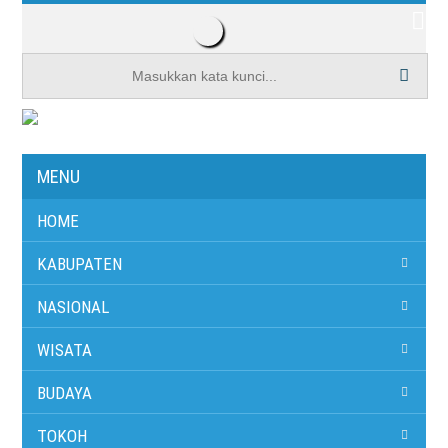
MENU
HOME
KABUPATEN
NASIONAL
WISATA
Masa Depan Media: Wartawan Dituntut
BUDAYA
Jadi Jurnalis Konten Kreator
Rabu, 29 Juli 2026 | 09:27
TOKOH