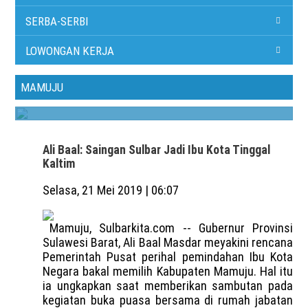
MAMUJU — Lanskap media massa tengah mengalami
SERBA-SERBI
disrupsi radikal. Penurunan drastis trafik pencarian
akibat fitur kecerdasan buatan (AI) di mesin telusur
LOWONGAN KERJA
memaksa insan pers untuk berevolusi. Jurnalisme
masa depan kini bertumpu pada kemampuan wartawan
MAMUJU
untuk berpenetrasi langsung ke media sosial....
Ali Baal: Saingan Sulbar Jadi Ibu Kota Tinggal
Kaltim
Selasa, 21 Mei 2019 | 06:07
Mamuju, Sulbarkita.com -- Gubernur Provinsi
Sulawesi Barat, Ali Baal Masdar meyakini rencana
Pemerintah Pusat perihal pemindahan Ibu Kota
Negara bakal memilih Kabupaten Mamuju. Hal itu
ia ungkapkan saat memberikan sambutan pada
kegiatan buka puasa bersama di rumah jabatan