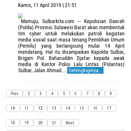
Kamis, 11 April 2019 | 21:51
Mamuju, Sulbarkita.com -- Kepolisian Daerah
(Polda) Provinsi Sulawesi Barat akan membentuk
tim cyber untuk melakukan patroli kegiatan
media sosial saat masa tenang Pemilihan Umum
(Pemilu) yang berlangsung mulai 14 April
mendatang. Hal itu disampaikan Kapolda Sulbar,
Brigjen Pol. Baharuddin Djafar kepada awak
media di Kantor Polisi Lalu Lintas (Polantas)
Sulbar, Jalan Ahmad....
Selengkapnya...
Prev
2
3
4
5
6
7
8
9
10
11
12
13
14
15
16
17
18
19
20
21
Next