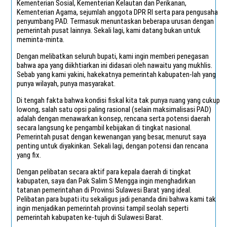
Kementerian Sosial, Kementerian Kelautan dan Perikanan,
Kementerian Agama, sejumlah anggota DPR RI serta para pengusaha
penyumbang PAD. Termasuk menuntaskan beberapa urusan dengan
pemerintah pusat lainnya. Sekali lagi, kami datang bukan untuk
meminta-minta.
Dengan melibatkan seluruh bupati, kami ingin memberi penegasan
bahwa apa yang diikhtiarkan ini didasari oleh nawaitu yang mukhlis.
Sebab yang kami yakini, hakekatnya pemerintah kabupaten-lah yang
punya wilayah, punya masyarakat.
Di tengah fakta bahwa kondisi fiskal kita tak punya ruang yang cukup
lowong, salah satu opsi paling rasional (selain maksimalisasi PAD)
adalah dengan menawarkan konsep, rencana serta potensi daerah
secara langsung ke pengambil kebijakan di tingkat nasional.
Pemerintah pusat dengan kewenangan yang besar, menurut saya
penting untuk diyakinkan. Sekali lagi, dengan potensi dan rencana
yang fix.
Dengan pelibatan secara aktif para kepala daerah di tingkat
kabupaten, saya dan Pak Salim S Mengga ingin menghadirkan
tatanan pemerintahan di Provinsi Sulawesi Barat yang ideal.
Pelibatan para bupati itu sekaligus jadi penanda dini bahwa kami tak
ingin menjadikan pemerintah provinsi tampil seolah seperti
pemerintah kabupaten ke-tujuh di Sulawesi Barat.