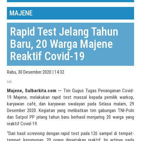
MAJENE
Rapid Test Jelang Tahun
Baru, 20 Warga Majene
Reaktif Covid-19
Rabu, 30 Desember 2020 | 14:32
Ist
Majene, Sulbarkita.com --
Tim Gugus Tugas Penanganan Covid-
19 Majene, melakukan rapid test massal kepada pemilik warkop,
karyawan café, dan karyawan swalayan pada Selasa malam, 29
Desember 2020. Kegiatan yang melibatkan tim gabungan TNI-Polri
dan Satpol PP jelang tahun baru berhasil menjaring 20 warga yang
reaktif Covid-19.
“Dari hasil
screening
dengan rapid test pada 126 sampel di tempat-
tempat kerumunan, 20 orang dinyatakan reaktif. Ini artinya pada