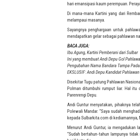
hari emansipasi kaum perempuan. Peray
Di mana-mana Kartini yang dari Remba
melampaui masanya.
Sayangnya penghargaan untuk pahlaw
mendapatkan gelar sebagai pahlawan nas
BACA JUGA:
Ibu Agung, Kartini Pemberani dari Sulbar
Ini yang membuat Andi Depu Gol Pahlawa
Pengubahan Nama Bandara Tampa Padan
EKSLUSIF: Andi Depu Kandidat Pahlawan
Disekitar Tugu patung Pahlawan Nasiona
Polman ditumbuhi rumput liar. Hal itu 
Parenrengi Depu.
Andi Guntur menyatakan, pihaknya tel
Polewali Mandar. “Saya sudah menghadap 
kepada Sulbarkita.com di kediamannya, M
Menurut Andi Guntur, ia mengadukan l
“Sudah bertahun-tahun lampunya tidak