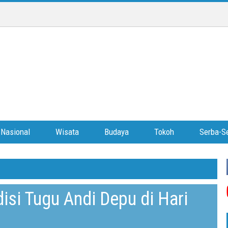
Nasional
Wisata
Budaya
Tokoh
Serba-Se
si Tugu Andi Depu di Hari