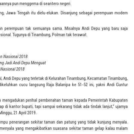
aannya pun menggema di seantero negeri.
ng, Jawa Tengah itu dielu-elukan. Disanjung sebagai perempuan modern
an perempuan tak semuanya sama. Misalnya Andi Depu yang baru saja
ional. Tugunya di Tinambung, Polman tak terawat.
n Nasional 2018
g Jadi Andi Depu Menguat
 Nasional 2018
l, Andi Depu yang terletak di Kelurahan Tinambung, Kecamatan Tinambung,
dikeluhkan cucu langsung Raja Balanipa ke 51-52 ini, yakni Andi Guntur
ah mengadukan perihal pembenahan taman kepada Pemerintah Kabupaten
di kantor bupati, tapi sampai sekarang tidak ada tindak lanjut,” ujarnya
inggu, 21 April 2019.
ampu penerangan sekitar taman dan patung yang tidak kunjung menyala.
 menyala yang mengakibatkan suasana sekitar taman gelap kalau malam