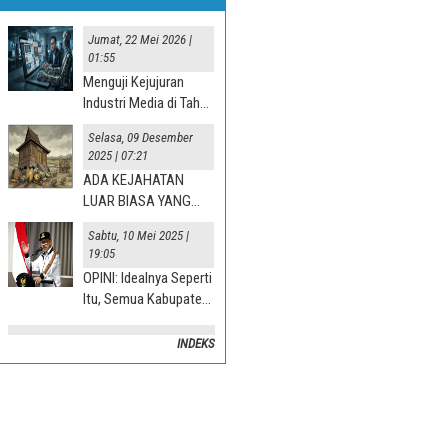
Jumat, 22 Mei 2026 |
01:55
Menguji Kejujuran
Industri Media di Tahun
“Jurnalisme AI” 2025
Selasa, 09 Desember
2025 | 07:21
ADA KEJAHATAN
LUAR BIASA YANG
TERJADI DI DESA
Sabtu, 10 Mei 2025 |
19:05
OPINI: Idealnya Seperti
Itu, Semua Kabupaten
Mesti Terlibat
INDEKS