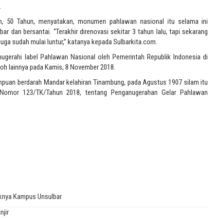
.
an, 50 Tahun, menyatakan, monumen pahlawan nasional itu selama ini
 dan bersantai. “Terakhir direnovasi sekitar 3 tahun lalu, tapi sekarang
juga sudah mulai luntur,” katanya kepada Sulbarkita.com.
nugerahi label Pahlawan Nasional oleh Pemerintah Republik Indonesia di
koh lainnya pada Kamis, 8 November 2018.
puan berdarah Mandar kelahiran Tinambung, pada Agustus 1907 silam itu
 Nomor 123/TK/Tahun 2018, tentang Penganugerahan Gelar Pahlawan
aknya Kampus Unsulbar
jir