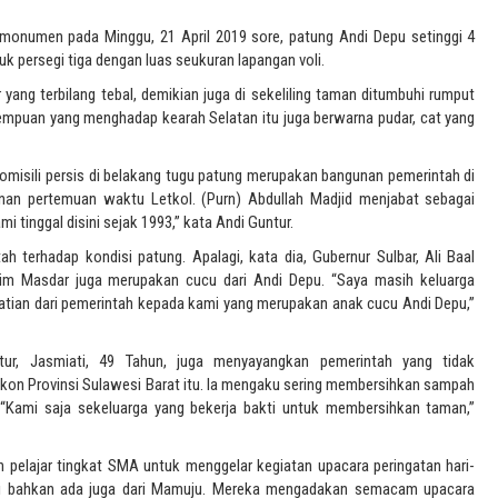
i monumen pada Minggu, 21 April 2019 sore, patung Andi Depu setinggi 4
uk persegi tiga dengan luas seukuran lapangan voli.
yang terbilang tebal, demikian juga di sekeliling taman ditumbuhi rumput
rempuan yang menghadap kearah Selatan itu juga berwarna pudar, cat yang
domisili persis di belakang tugu patung merupakan bangunan pemerintah di
unan pertemuan waktu Letkol. (Purn) Abdullah Madjid menjabat sebagai
i tinggal disini sejak 1993,” kata Andi Guntur.
ah terhadap kondisi patung. Apalagi, kata dia, Gubernur Sulbar, Ali Baal
im Masdar juga merupakan cucu dari Andi Depu. “Saya masih keluarga
atian dari pemerintah kepada kami yang merupakan anak cucu Andi Depu,”
tur, Jasmiati, 49 Tahun, juga menyayangkan pemerintah yang tidak
kon Provinsi Sulawesi Barat itu. Ia mengaku sering membersihkan sampah
 “Kami saja sekeluarga yang bekerja bakti untuk membersihkan taman,”
n pelajar tingkat SMA untuk menggelar kegiatan upacara peringatan hari-
ewali bahkan ada juga dari Mamuju. Mereka mengadakan semacam upacara