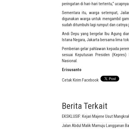
peringatan di hari-hari tertentu,” ucapnya
Sementara itu, warga setempat, Jail
digunakan warga untuk mengambil gambar
sudah ditumbuhi lagi rumput dan catnya 
Andi Depu yang bergelar Ibu Agung dia
Istana Negara, Jakarta bersama lima to
Pemberian gelar pahlawan kepada perem
sesuai Keputusan Presiden (Kepres)
Nasional.
Erisusanto
Cetak
Kirim
Facebook
Berita Terkait
EKSKLUSIF: Kejari Majene Usut Mangkr
Jalan Abdul Malik Mamuju Langganan Ban