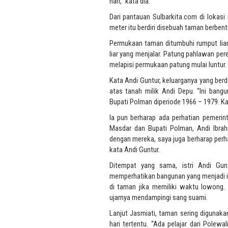
hari,” kata dia.
Dari pantauan Sulbarkita.com di lokas
meter itu berdiri disebuah taman berbent
Permukaan taman ditumbuhi rumput liar 
liar yang menjalar. Patung pahlawan pe
melapisi permukaan patung mulai luntur.
Kata Andi Guntur, keluarganya yang ber
atas tanah milik Andi Depu. “Ini bang
Bupati Polman diperiode 1966 – 1979. Kam
Ia pun berharap ada perhatian pemerint
Masdar dan Bupati Polman, Andi Ibrah
dengan mereka, saya juga berharap perh
kata Andi Guntur.
Ditempat yang sama, istri Andi Gun
memperhatikan bangunan yang menjadi i
di taman jika memiliki waktu lowong.
ujarnya mendampingi sang suami.
Lanjut Jasmiati, taman sering digunaka
hari tertentu. “Ada pelajar dari Pol