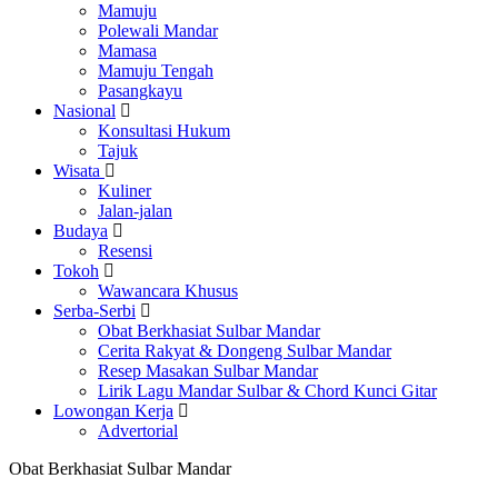
Mamuju
Polewali Mandar
Mamasa
Mamuju Tengah
Pasangkayu
Nasional
Konsultasi Hukum
Tajuk
Wisata
Kuliner
Jalan-jalan
Budaya
Resensi
Tokoh
Wawancara Khusus
Serba-Serbi
Obat Berkhasiat Sulbar Mandar
Cerita Rakyat & Dongeng Sulbar Mandar
Resep Masakan Sulbar Mandar
Lirik Lagu Mandar Sulbar & Chord Kunci Gitar
Lowongan Kerja
Advertorial
Obat Berkhasiat Sulbar Mandar