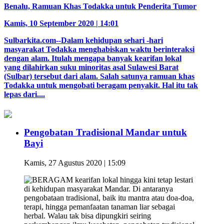
Benalu, Ramuan Khas Todakka untuk Penderita Tumor
Kamis, 10 September 2020 | 14:01
Sulbarkita.com--Dalam kehidupan sehari -hari
masyarakat Todakka menghabiskan waktu berinteraksi
dengan alam. Itulah mengapa banyak kearifan lokal
yang dilahirkan suku minoritas asal Sulawesi Barat
(Sulbar) tersebut dari alam. Salah satunya ramuan khas
Todakka untuk mengobati beragam penyakit. Hal itu tak
lepas dari....
Pengobatan Tradisional Mandar untuk
Bayi
Kamis, 27 Agustus 2020 | 15:09
BERAGAM kearifan lokal hingga kini tetap lestari
di kehidupan masyarakat Mandar. Di antaranya
pengobataan tradisional, baik itu mantra atau doa-doa,
terapi, hingga pemanfaatan tanaman liar sebagai
herbal. Walau tak bisa dipungkiri seiring