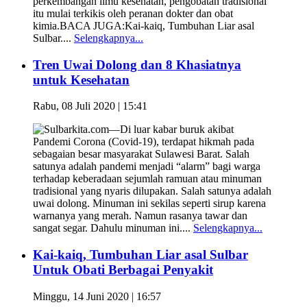
perkembangan ilmu kesehatan, pengobatan tradisional
itu mulai terkikis oleh peranan dokter dan obat
kimia.BACA JUGA:Kai-kaiq, Tumbuhan Liar asal
Sulbar....
Selengkapnya...
Tren Uwai Dolong dan 8 Khasiatnya
untuk Kesehatan
Rabu, 08 Juli 2020 | 15:41
Sulbarkita.com—Di luar kabar buruk akibat
Pandemi Corona (Covid-19), terdapat hikmah pada
sebagaian besar masyarakat Sulawesi Barat. Salah
satunya adalah pandemi menjadi “alarm” bagi warga
terhadap keberadaan sejumlah ramuan atau minuman
tradisional yang nyaris dilupakan. Salah satunya adalah
uwai dolong. Minuman ini sekilas seperti sirup karena
warnanya yang merah. Namun rasanya tawar dan
sangat segar. Dahulu minuman ini....
Selengkapnya...
Kai-kaiq, Tumbuhan Liar asal Sulbar
Untuk Obati Berbagai Penyakit
Minggu, 14 Juni 2020 | 16:57