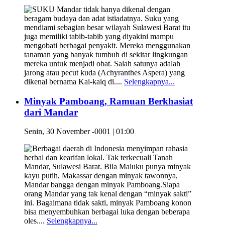
SUKU Mandar tidak hanya dikenal dengan
beragam budaya dan adat istiadatnya. Suku yang
mendiami sebagian besar wilayah Sulawesi Barat itu
juga memiliki tabib-tabib yang diyakini mampu
mengobati berbagai penyakit. Mereka menggunakan
tanaman yang banyak tumbuh di sekitar lingkungan
mereka untuk menjadi obat. Salah satunya adalah
jarong atau pecut kuda (Achyranthes Aspera) yang
dikenal bernama Kai-kaiq di....
Selengkapnya...
Minyak Pamboang, Ramuan Berkhasiat
dari Mandar
Senin, 30 November -0001 | 01:00
Berbagai daerah di Indonesia menyimpan rahasia
herbal dan kearifan lokal. Tak terkecuali Tanah
Mandar, Sulawesi Barat. Bila Maluku punya minyak
kayu putih, Makassar dengan minyak tawonnya,
Mandar bangga dengan minyak Pamboang.Siapa
orang Mandar yang tak kenal dengan “minyak sakti”
ini. Bagaimana tidak sakti, minyak Pamboang konon
bisa menyembuhkan berbagai luka dengan beberapa
oles....
Selengkapnya...