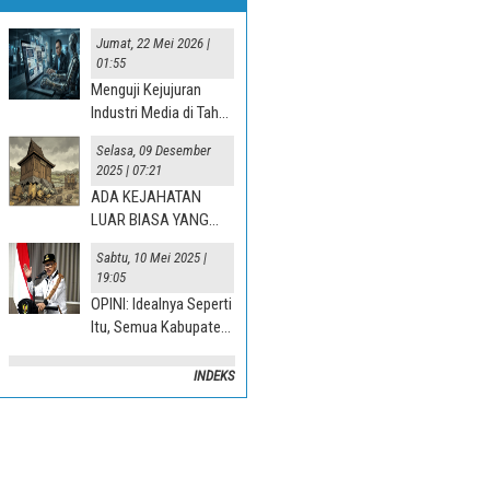
Jumat, 22 Mei 2026 |
01:55
Menguji Kejujuran
Industri Media di Tahun
“Jurnalisme AI” 2025
Selasa, 09 Desember
2025 | 07:21
ADA KEJAHATAN
LUAR BIASA YANG
TERJADI DI DESA
Sabtu, 10 Mei 2025 |
19:05
OPINI: Idealnya Seperti
Itu, Semua Kabupaten
Mesti Terlibat
INDEKS