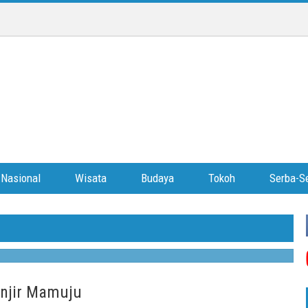
Masa Depan Media: Wartawan Dituntut Jadi Jurnalis Konten Kreator
Nasional
Wisata
Budaya
Tokoh
Serba-Se
 tengah mengalami disrupsi radikal. Penurunan drastis
kecerdasan buatan (AI) di mesin telusur memaksa insan pers
 masa depan kini bertumpu pada kemampuan wartawan
 media sosial....
anjir Mamuju