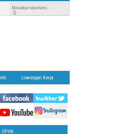
rbi
Lowongan Kerja
OPINI