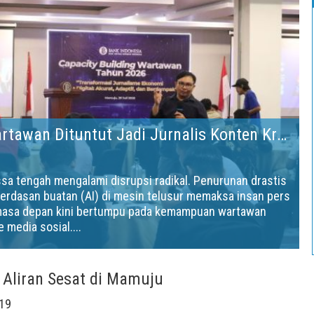
Masa Depan Media: Wartawan Dituntut Jadi Jurnalis Konten Kreator
 tengah mengalami disrupsi radikal. Penurunan drastis
kecerdasan buatan (AI) di mesin telusur memaksa insan pers
 masa depan kini bertumpu pada kemampuan wartawan
 media sosial....
Aliran Sesat di Mamuju
19