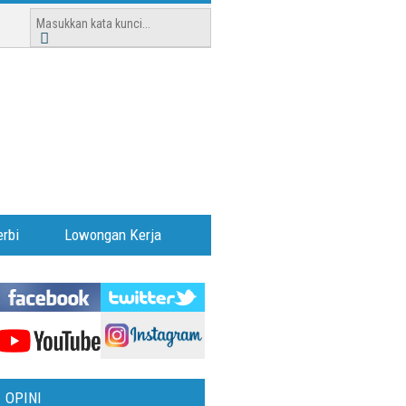
rbi
Lowongan Kerja
OPINI