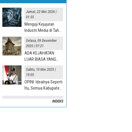
Jumat, 22 Mei 2026 |
01:55
Menguji Kejujuran
Industri Media di Tahun
“Jurnalisme AI” 2025
Selasa, 09 Desember
2025 | 07:21
ADA KEJAHATAN
LUAR BIASA YANG
TERJADI DI DESA
Sabtu, 10 Mei 2025 |
19:05
OPINI: Idealnya Seperti
Itu, Semua Kabupaten
Mesti Terlibat
INDEKS