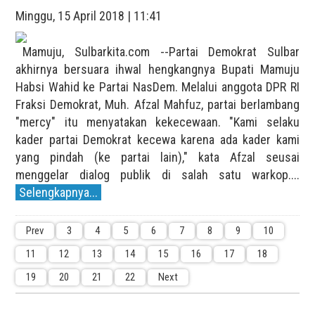
Minggu, 15 April 2018 | 11:41
Mamuju, Sulbarkita.com --Partai Demokrat Sulbar
akhirnya bersuara ihwal hengkangnya Bupati Mamuju
Habsi Wahid ke Partai NasDem. Melalui anggota DPR RI
Fraksi Demokrat, Muh. Afzal Mahfuz, partai berlambang
"mercy" itu menyatakan kekecewaan. "Kami selaku
kader partai Demokrat kecewa karena ada kader kami
yang pindah (ke partai lain)," kata Afzal seusai
menggelar dialog publik di salah satu warkop....
Selengkapnya...
Prev
3
4
5
6
7
8
9
10
11
12
13
14
15
16
17
18
19
20
21
22
Next