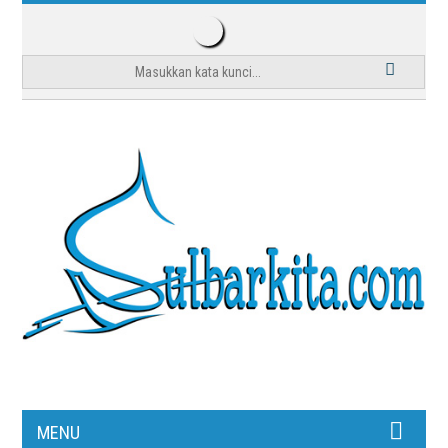
Masa Depan Media: Wartawan Dituntut
Jadi Jurnalis Konten Kreator
Rabu, 29 Juli 2026 | 09:27
MAMUJU — Lanskap media massa tengah mengalami
disrupsi radikal. Penurunan drastis trafik pencarian
akibat fitur kecerdasan buatan (AI) di mesin telusur
MENU
memaksa insan pers untuk berevolusi. Jurnalisme