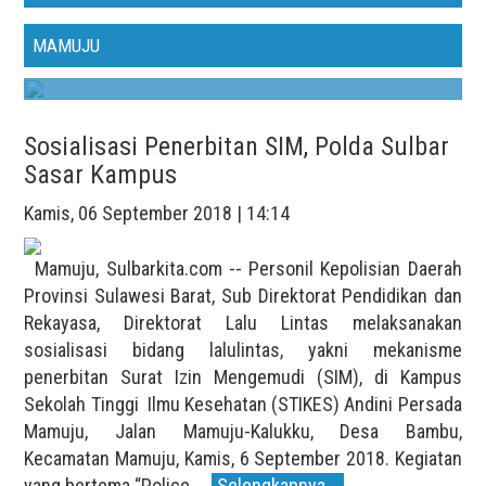
masa depan kini bertumpu pada kemampuan
wartawan untuk berpenetrasi langsung ke media
MAMUJU
sosial....
Sosialisasi Penerbitan SIM, Polda Sulbar
Sasar Kampus
Kamis, 06 September 2018 | 14:14
Mamuju, Sulbarkita.com -- Personil Kepolisian Daerah
Provinsi Sulawesi Barat, Sub Direktorat Pendidikan dan
Rekayasa, Direktorat Lalu Lintas melaksanakan
sosialisasi bidang lalulintas, yakni mekanisme
penerbitan Surat Izin Mengemudi (SIM), di Kampus
Sekolah Tinggi Ilmu Kesehatan (STIKES) Andini Persada
Mamuju, Jalan Mamuju-Kalukku, Desa Bambu,
Kecamatan Mamuju, Kamis, 6 September 2018. Kegiatan
yang bertema “Police....
Selengkapnya...