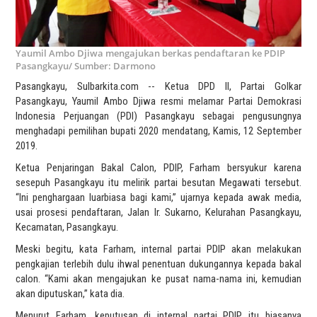
Yaumil Ambo Djiwa mengajukan berkas pendaftaran ke PDIP
Pasangkayu/ Sumber: Darmono
Pasangkayu, Sulbarkita.com -- Ketua DPD II, Partai Golkar
Pasangkayu, Yaumil Ambo Djiwa resmi melamar Partai Demokrasi
Indonesia Perjuangan (PDI) Pasangkayu sebagai pengusungnya
menghadapi pemilihan bupati 2020 mendatang, Kamis, 12 September
2019.
Ketua Penjaringan Bakal Calon, PDIP, Farham bersyukur karena
sesepuh Pasangkayu itu melirik partai besutan Megawati tersebut.
“Ini penghargaan luarbiasa bagi kami,” ujarnya kepada awak media,
usai prosesi pendaftaran, Jalan Ir. Sukarno, Kelurahan Pasangkayu,
Kecamatan, Pasangkayu.
Meski begitu, kata Farham, internal partai PDIP akan melakukan
pengkajian terlebih dulu ihwal penentuan dukungannya kepada bakal
calon. “Kami akan mengajukan ke pusat nama-nama ini, kemudian
akan diputuskan,” kata dia.
Menurut Farham, keputusan di internal partai PDIP itu biasanya