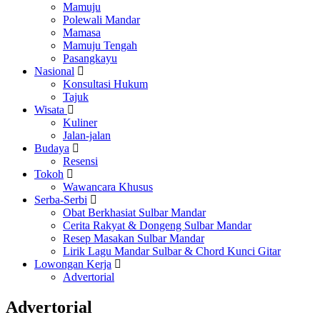
Mamuju
Polewali Mandar
Mamasa
Mamuju Tengah
Pasangkayu
Nasional
Konsultasi Hukum
Tajuk
Wisata
Kuliner
Jalan-jalan
Budaya
Resensi
Tokoh
Wawancara Khusus
Serba-Serbi
Obat Berkhasiat Sulbar Mandar
Cerita Rakyat & Dongeng Sulbar Mandar
Resep Masakan Sulbar Mandar
Lirik Lagu Mandar Sulbar & Chord Kunci Gitar
Lowongan Kerja
Advertorial
Advertorial