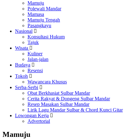
Mamuju
Polewali Mandar
Mamasa
Mamuju Tengah
Pasangkayu
Nasional
Konsultasi Hukum
Tajuk
Wisata
Kuliner
Jalan-jalan
Budaya
Resensi
Tokoh
Wawancara Khusus
Serba-Serbi
Obat Berkhasiat Sulbar Mandar
Cerita Rakyat & Dongeng Sulbar Mandar
Resep Masakan Sulbar Mandar
Lirik Lagu Mandar Sulbar & Chord Kunci Gitar
Lowongan Kerja
Advertorial
Mamuju