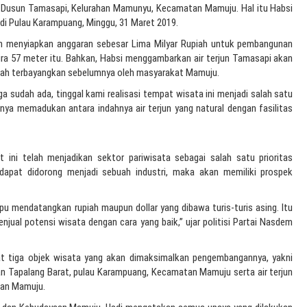
a Dusun Tamasapi, Kelurahan Mamunyu, Kecamatan Mamuju. Hal itu Habsi
i Pulau Karampuang, Minggu, 31 Maret 2019.
lah menyiapkan anggaran sebesar Lima Milyar Rupiah untuk pembangunan
kira 57 meter itu. Bahkan, Habsi menggambarkan air terjun Tamasapi akan
nah terbayangkan sebelumnya oleh masyarakat Mamuju.
a sudah ada, tinggal kami realisasi tempat wisata ini menjadi salah satu
a memadukan antara indahnya air terjun yang natural dengan fasilitas
 ini telah menjadikan sektor pariwisata sebagai salah satu prioritas
dapat didorong menjadi sebuah industri, maka akan memiliki prospek
u mendatangkan rupiah maupun dollar yang dibawa turis-turis asing. Itu
njual potensi wisata dengan cara yang baik,” ujar politisi Partai Nasdem
t tiga objek wisata yang akan dimaksimalkan pengembangannya, yakni
n Tapalang Barat, pulau Karampuang, Kecamatan Mamuju serta air terjun
tan Mamuju.