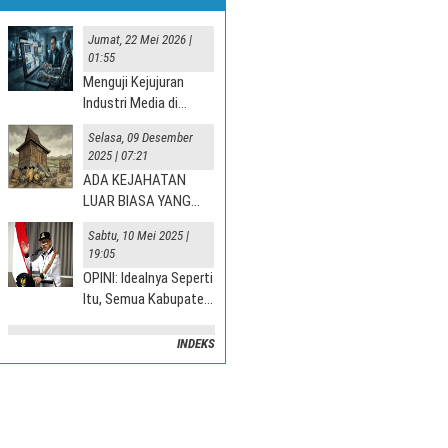
Jumat, 22 Mei 2026 |
01:55
Menguji Kejujuran
Industri Media di
Tahun “Jurnalisme AI”
Selasa, 09 Desember
2025
2025 | 07:21
ADA KEJAHATAN
LUAR BIASA YANG
TERJADI DI DESA
Sabtu, 10 Mei 2025 |
19:05
OPINI: Idealnya Seperti
Itu, Semua Kabupaten
Mesti Terlibat
INDEKS