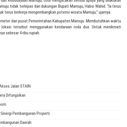
ta dan Kebudayaan Mamuju, Usdi mengatakan semua upaya yang dilakukan
uju tidak terlepas dari dukungan Bupati Mamuju, Habsi Wahid. “Ia terus
k terus berkerja mengembangkan potensi wisata Mamuju,” ujarnya.
ilometer dari pusat Pemerintahan Kabupaten
Mamuju
. Membutuhkan waktu
 lokasi tersebut menggunakan kendaraan roda dua. Untuk menikmati
ya sebesar 4 ribu rupiah.
Akses Jalan STAIN
ra Difungsikan
boom
 Sinergi Pembangunan Properti
Pembangunan Daerah