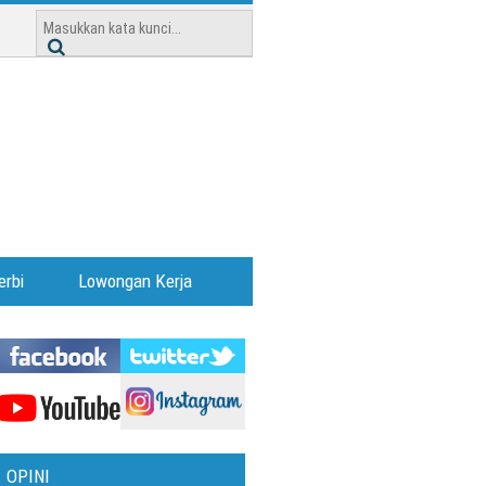
erbi
Lowongan Kerja
OPINI