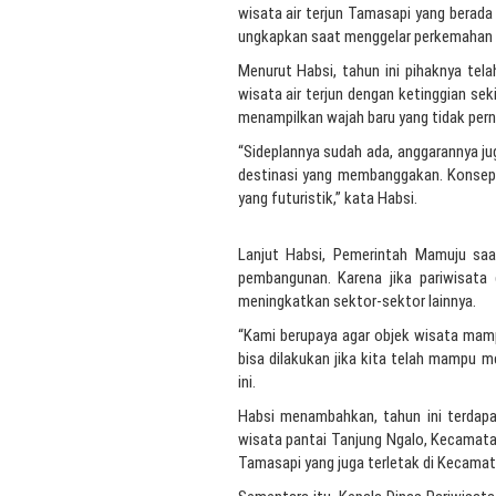
wisata air terjun Tamasapi yang berad
ungkapkan saat menggelar perkemahan d
Menurut Habsi, tahun ini pihaknya te
wisata air terjun dengan ketinggian se
menampilkan wajah baru yang tidak per
“Sideplannya sudah ada, anggarannya jug
destinasi yang membanggakan. Konsepny
yang futuristik,” kata Habsi.
Lanjut Habsi, Pemerintah Mamuju saat
pembangunan. Karena jika pariwisata 
meningkatkan sektor-sektor lainnya.
“Kami berupaya agar objek wisata mamp
bisa dilakukan jika kita telah mampu me
ini.
Habsi menambahkan, tahun ini terdapa
wisata pantai Tanjung Ngalo, Kecamata
Tamasapi yang juga terletak di Kecama