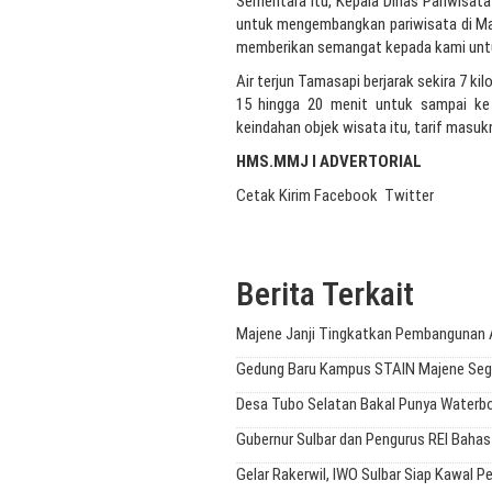
Sementara itu, Kepala Dinas Pariwisa
untuk mengembangkan pariwisata di Mam
memberikan semangat kepada kami untu
Air terjun Tamasapi berjarak sekira 7 k
15 hingga 20 menit untuk sampai ke
keindahan objek wisata itu, tarif masukn
HMS.MMJ I ADVERTORIAL
Cetak
Kirim
Facebook
Twitter
Berita Terkait
Majene Janji Tingkatkan Pembangunan 
Gedung Baru Kampus STAIN Majene Sege
Desa Tubo Selatan Bakal Punya Water
Gubernur Sulbar dan Pengurus REI Bahas
Gelar Rakerwil, IWO Sulbar Siap Kawal 