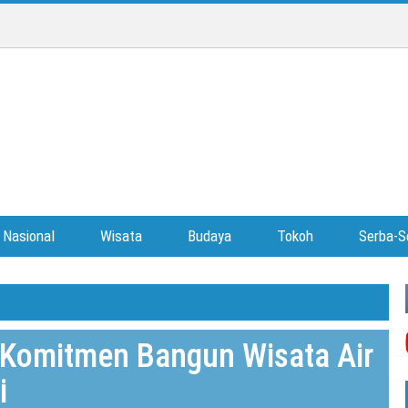
Nasional
Wisata
Budaya
Tokoh
Serba-S
Komitmen Bangun Wisata Air
i