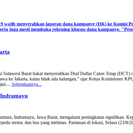
019 wajib menyerahkan laporan dana kampanye (DK) ke Komisi P
eserta juga mesti membuka rekening khusus dana kampanye. "Peser
arta
i Sulawesi Barat bakal menyerahkan Draf Daftar Calon Tetap (DCT)
a ke Jakarta, kalau tidak ada halangan,” ujar Ketua Komisioner KPU 
jui....
Selengkapnya...
 Indramayu
tura, Indramayu, Jawa Barat, mengalami peningkatan signifikan. Kepad
epeda motor, dan bus yang melintas. Pantauan di lokasi, Selasa (23/8