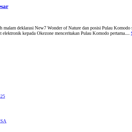
esar
malam deklarasi New7 Wonder of Nature dan posisi Pulau Komodo se
t elektronik kepada Okezone menceritakan Pulau Komodo pertama....
025
ESA