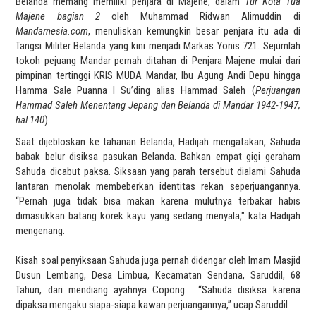
Belanda memang memiliki penjara di Majene, dalam
Tur Kota Tua
Majene bagian 2
oleh Muhammad Ridwan Alimuddin di
Mandarnesia.com
, menuliskan kemungkin besar penjara itu ada di
Tangsi Militer Belanda yang kini menjadi Markas Yonis 721. Sejumlah
tokoh pejuang Mandar pernah ditahan di Penjara Majene mulai dari
pimpinan tertinggi KRIS MUDA Mandar, Ibu Agung Andi Depu hingga
Hamma Sale Puanna I Su’ding alias Hammad Saleh (
Perjuangan
Hammad Saleh Menentang Jepang dan Belanda di Mandar 1942-1947,
hal 140
)
Saat dijebloskan ke tahanan Belanda, Hadijah mengatakan, Sahuda
babak belur disiksa pasukan Belanda. Bahkan empat gigi geraham
Sahuda dicabut paksa. Siksaan yang parah tersebut dialami Sahuda
lantaran menolak membeberkan identitas rekan seperjuangannya.
“Pernah juga tidak bisa makan karena mulutnya terbakar habis
dimasukkan batang korek kayu yang sedang menyala," kata Hadijah
mengenang.
Kisah soal penyiksaan Sahuda juga pernah didengar oleh Imam Masjid
Dusun Lembang, Desa Limbua, Kecamatan Sendana, Saruddil, 68
Tahun, dari mendiang ayahnya Copong. “Sahuda disiksa karena
dipaksa mengaku siapa-siapa kawan perjuangannya,” ucap Saruddil.