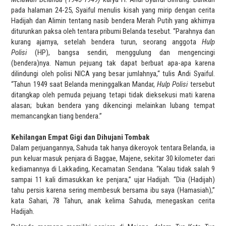
pada halaman 24-25, Syaiful menulis kisah yang mirip dengan cerita
Hadijah dan Alimin tentang nasib bendera Merah Putih yang akhirnya
diturunkan paksa oleh tentara pribumi Belanda tesebut. “Parahnya dan
kurang ajarnya, setelah bendera turun, seorang anggota
Hulp
Polisi
(HP), bangsa sendiri, menggulung dan mengencingi
(bendera)nya. Namun pejuang tak dapat berbuat apa-apa karena
dilindungi oleh polisi NICA yang besar jumlahnya,“ tulis Andi Syaiful.
“Tahun 1949 saat Belanda meninggalkan Mandar,
Hulp Polisi
tersebut
ditangkap oleh pemuda pejuang tetapi tidak dieksekusi mati karena
alasan; bukan bendera yang dikencingi melainkan lubang tempat
memancangkan tiang bendera.”
Kehilangan Empat Gigi dan Dihujani Tombak
Dalam perjuangannya, Sahuda tak hanya dikeroyok tentara Belanda, ia
pun keluar masuk penjara di Baggae, Majene, sekitar 30 kilometer dari
kediamannya di Lakkading, Kecamatan Sendana. “Kalau tidak salah 9
sampai 11 kali dimasukkan ke penjara,” ujar Hadijah. “Dia (Hadijah)
tahu persis karena sering membesuk bersama ibu saya (Hamasiah),”
kata Sahari, 78 Tahun, anak kelima Sahuda, menegaskan cerita
Hadijah.