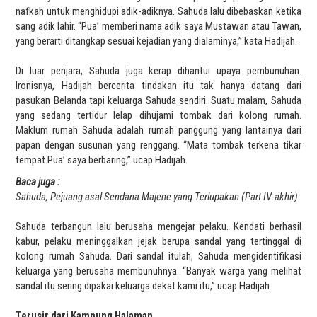
nafkah untuk menghidupi adik-adiknya. Sahuda lalu dibebaskan ketika
sang adik lahir. “Pua’ memberi nama adik saya Mustawan atau Tawan,
yang berarti ditangkap sesuai kejadian yang dialaminya,” kata Hadijah.
Di luar penjara, Sahuda juga kerap dihantui upaya pembunuhan.
Ironisnya, Hadijah bercerita tindakan itu tak hanya datang dari
pasukan Belanda tapi keluarga Sahuda sendiri. Suatu malam, Sahuda
yang sedang tertidur lelap dihujami tombak dari kolong rumah.
Maklum rumah Sahuda adalah rumah panggung yang lantainya dari
papan dengan susunan yang renggang. “Mata tombak terkena tikar
tempat Pua’ saya berbaring,” ucap Hadijah.
Baca juga :
Sahuda, Pejuang asal Sendana Majene yang Terlupakan (Part IV-akhir)
Sahuda terbangun lalu berusaha mengejar pelaku. Kendati berhasil
kabur, pelaku meninggalkan jejak berupa sandal yang tertinggal di
kolong rumah Sahuda. Dari sandal itulah, Sahuda mengidentifikasi
keluarga yang berusaha membunuhnya. “Banyak warga yang melihat
sandal itu sering dipakai keluarga dekat kami itu,” ucap Hadijah.
Terusir dari Kampung Halaman