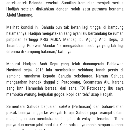
antek-antek Belanda tersebut. Sumillahi kemudian menjadi mertua
Hadijah setelah dinikahkan dengan salah satu putranya bernama
Abdul Mannang.
Melihat kondisi ini, Sahuda pun tak betah lagi tinggal di kampung
halamannya. Hadijah mengatakan sang ayah lalu bertandang ke rumah
pimpinan tertinggi KRIS MUDA Mandar, Ibu Agung Andi Depu, di
Tinambung, Polewali Mandar. ”Ia mengadukan nasibnya yang tak lagi
diterima di kampung halaman,” katanya.
Menurut Hadjiah, Andi Depu yang telah dianungerahi Pahlawan
Nasional sejak 2018 lalu memberikan sebidang tanah persis di
samping rumahnya kepada Sahuda sekeluarga. Namun Sahuda
mengatakan hendak tinggal di Petoosang, Kecamatan Alu, karena
sang istri Hamasiah berasal dari sana. “Di Petoosang ibu saya
membuka warung, berjualan gogos, kopi, dan teh,” ucap Hadijah.
Sementara Sahuda berjualan
salaka
(Perhiasan) dan bahan-bahan
pokok lainnya hingga ke wilayah Toraja. Sahuda juga terampil dalam
menjahit, ia pun membuka usaha jahit di wilayah tersebut. “Kami
punya dua mesin jahit saat itu. Yang satu saya masih simpan sampai