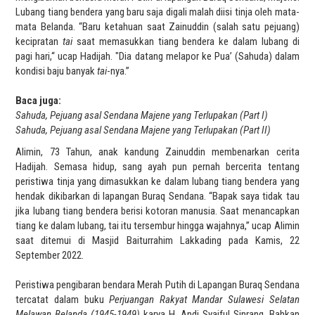
Lubang tiang bendera yang baru saja digali malah diisi tinja oleh mata-
mata Belanda. “Baru ketahuan saat Zainuddin (salah satu pejuang)
kecipratan
tai
saat memasukkan tiang bendera ke dalam lubang di
pagi hari,“ ucap Hadijah. "Dia datang melapor ke Pua’ (Sahuda) dalam
kondisi baju banyak
tai
-nya.”
Baca juga:
Sahuda, Pejuang asal Sendana Majene yang Terlupakan (Part I)
Sahuda, Pejuang asal Sendana Majene yang Terlupakan (Part II)
Alimin, 73 Tahun, anak kandung Zainuddin membenarkan cerita
Hadijah. Semasa hidup, sang ayah pun pernah bercerita tentang
peristiwa tinja yang dimasukkan ke dalam lubang tiang bendera yang
hendak dikibarkan di lapangan Buraq Sendana. “Bapak saya tidak tau
jika lubang tiang bendera berisi kotoran manusia. Saat menancapkan
tiang ke dalam lubang, tai itu tersembur hingga wajahnya,” ucap Alimin
saat ditemui di Masjid Baiturrahim Lakkading pada Kamis, 22
September 2022.
Peristiwa pengibaran bendara Merah Putih di Lapangan Buraq Sendana
tercatat dalam buku
Perjuangan Rakyat Mandar Sulawesi Selatan
Melawan Belanda
(1945-1949)
karya H. Andi Syaiful Sinrang. Bahkan