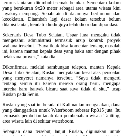
terurus lantaran ditumbuhi semak belukar. Sementara kolam
yang berukuran 9x20 meter sebagai area utama wisata kini
layaknya empang. Sebab air di dalamnya berlumpur dan
kecoklatan. Ditambah lagi dasar kolam tersebut belum
dilapisi lantai, kendati dindingnya telah dicor dan dipondasi.
Sekertaris Desa Tubo Selatan, Uspar juga mengaku tidak
mengetahui administrasi termasuk arsip kontrak proyek
wahana tersebut. “Saya tidak bisa komentar tentang masalah
ini, karena mantan kepala desa yang baku atur dengan pihak
pelaksana proyek,” kata dia.
Dikonfirmasi melalui sambungan telepon, mantan Kepala
Desa Tubo Selatan, Ruslan menyatakan kesal atas persoalan
yang menyeret namanya tersebut. “Saya tidak mengerti
tentang semua itu karena mereka orang baru, mengapa
mereka baru banyak bicara saat saya tidak di situ,” ucap
Ruslan pada Senin.
Ruslan yang saat ini berada di Kalimantan mengatakan, dana
yang dianggarkan untuk Waterboom sebesar Rp315 juta. Itu
termasuk pembelian tanah dan pembenahan wisata Talitting,
area wisata lain di sekitar waterboom.
Sebagian dana tersebut, lanjut Ruslan, digunakan untuk