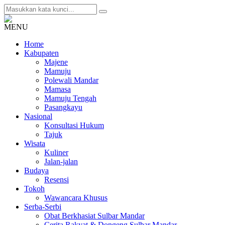
MENU
Home
Kabupaten
Majene
Mamuju
Polewali Mandar
Mamasa
Mamuju Tengah
Pasangkayu
Nasional
Konsultasi Hukum
Tajuk
Wisata
Kuliner
Jalan-jalan
Budaya
Resensi
Tokoh
Wawancara Khusus
Serba-Serbi
Obat Berkhasiat Sulbar Mandar
Cerita Rakyat & Dongeng Sulbar Mandar