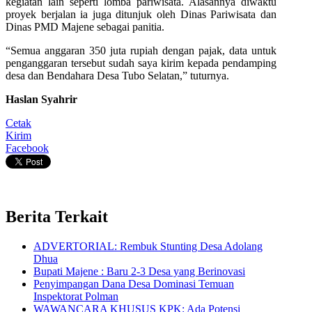
kegiatan lain seperti lomba pariwisata. Alasannya diwaktu
proyek berjalan ia juga ditunjuk oleh Dinas Pariwisata dan
Dinas PMD Majene sebagai panitia.
“Semua anggaran 350 juta rupiah dengan pajak, data untuk
penganggaran tersebut sudah saya kirim kepada pendamping
desa dan Bendahara Desa Tubo Selatan,” tuturnya.
Haslan Syahrir
Cetak
Kirim
Facebook
Berita Terkait
ADVERTORIAL: Rembuk Stunting Desa Adolang
Dhua
Bupati Majene : Baru 2-3 Desa yang Berinovasi
Penyimpangan Dana Desa Dominasi Temuan
Inspektorat Polman
WAWANCARA KHUSUS KPK: Ada Potensi