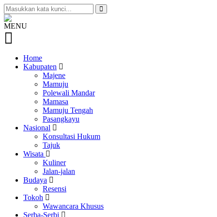
MENU
Home
Kabupaten
Majene
Mamuju
Polewali Mandar
Mamasa
Mamuju Tengah
Pasangkayu
Nasional
Konsultasi Hukum
Tajuk
Wisata
Kuliner
Jalan-jalan
Budaya
Resensi
Tokoh
Wawancara Khusus
Serba-Serbi