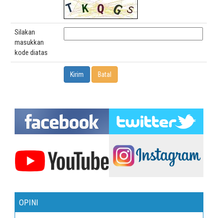
Silakan
masukkan
kode diatas
OPINI