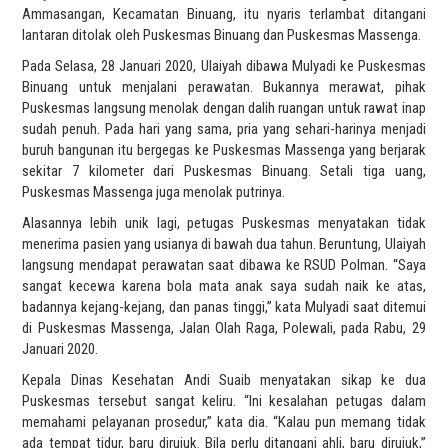
Ammasangan, Kecamatan Binuang, itu nyaris terlambat ditangani
lantaran ditolak oleh Puskesmas Binuang dan Puskesmas Massenga.
Pada Selasa, 28 Januari 2020, Ulaiyah dibawa Mulyadi ke Puskesmas
Binuang untuk menjalani perawatan. Bukannya merawat, pihak
Puskesmas langsung menolak dengan dalih ruangan untuk rawat inap
sudah penuh. Pada hari yang sama, pria yang sehari-harinya menjadi
buruh bangunan itu bergegas ke Puskesmas Massenga yang berjarak
sekitar 7 kilometer dari Puskesmas Binuang. Setali tiga uang,
Puskesmas Massenga juga menolak putrinya.
Alasannya lebih unik lagi, petugas Puskesmas menyatakan tidak
menerima pasien yang usianya di bawah dua tahun. Beruntung, Ulaiyah
langsung mendapat perawatan saat dibawa ke RSUD Polman. “Saya
sangat kecewa karena bola mata anak saya sudah naik ke atas,
badannya kejang-kejang, dan panas tinggi,” kata Mulyadi saat ditemui
di Puskesmas Massenga, Jalan Olah Raga, Polewali, pada Rabu, 29
Januari 2020.
Kepala Dinas Kesehatan Andi Suaib menyatakan sikap ke dua
Puskesmas tersebut sangat keliru. “Ini kesalahan petugas dalam
memahami pelayanan prosedur,” kata dia. “Kalau pun memang tidak
ada tempat tidur, baru dirujuk. Bila perlu ditangani ahli, baru dirujuk,”