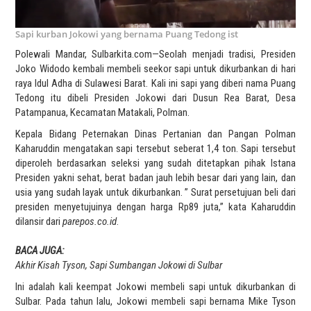
Sapi kurban Jokowi yang bernama Puang Tedong ist
Polewali Mandar, Sulbarkita.com—Seolah menjadi tradisi, Presiden
Joko Widodo kembali membeli seekor sapi untuk dikurbankan di hari
raya Idul Adha di Sulawesi Barat. Kali ini sapi yang diberi nama Puang
Tedong itu dibeli Presiden Jokowi dari Dusun Rea Barat, Desa
Patampanua, Kecamatan Matakali, Polman.
Kepala Bidang Peternakan Dinas Pertanian dan Pangan Polman
Kaharuddin mengatakan sapi tersebut seberat 1,4 ton. Sapi tersebut
diperoleh berdasarkan seleksi yang sudah ditetapkan pihak Istana
Presiden yakni sehat, berat badan jauh lebih besar dari yang lain, dan
usia yang sudah layak untuk dikurbankan. ” Surat persetujuan beli dari
presiden menyetujuinya dengan harga Rp89 juta,” kata Kaharuddin
dilansir dari
parepos.co.id
.
BACA JUGA:
Akhir Kisah Tyson, Sapi Sumbangan Jokowi di Sulbar
Ini adalah kali keempat Jokowi membeli sapi untuk dikurbankan di
Sulbar. Pada tahun lalu, Jokowi membeli sapi bernama Mike Tyson