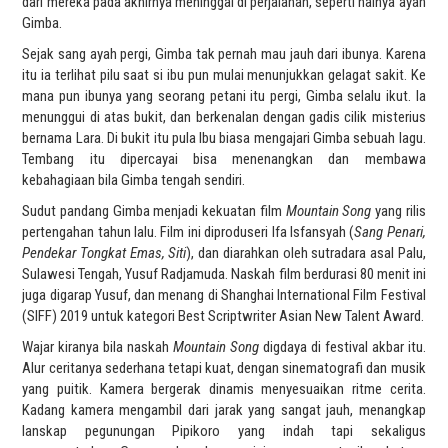
dari mereka pada akhirnya meninggal di perjalanan, seperti halnya ayah
Gimba.
Sejak sang ayah pergi, Gimba tak pernah mau jauh dari ibunya. Karena
itu ia terlihat pilu saat si ibu pun mulai menunjukkan gelagat sakit. Ke
mana pun ibunya yang seorang petani itu pergi, Gimba selalu ikut. Ia
menunggui di atas bukit, dan berkenalan dengan gadis cilik misterius
bernama Lara. Di bukit itu pula Ibu biasa mengajari Gimba sebuah lagu.
Tembang itu dipercayai bisa menenangkan dan membawa
kebahagiaan bila Gimba tengah sendiri.
Sudut pandang Gimba menjadi kekuatan film
Mountain Song
yang rilis
pertengahan tahun lalu. Film ini diproduseri Ifa Isfansyah (
Sang Penari,
Pendekar Tongkat Emas, Siti
), dan diarahkan oleh sutradara asal Palu,
Sulawesi Tengah, Yusuf Radjamuda. Naskah film berdurasi 80 menit ini
juga digarap Yusuf, dan menang di Shanghai International Film Festival
(SIFF) 2019 untuk kategori Best Scriptwriter Asian New Talent Award.
Wajar kiranya bila naskah
Mountain Song
digdaya di festival akbar itu.
Alur ceritanya sederhana tetapi kuat, dengan sinematografi dan musik
yang puitik. Kamera bergerak dinamis menyesuaikan ritme cerita.
Kadang kamera mengambil dari jarak yang sangat jauh, menangkap
lanskap pegunungan Pipikoro yang indah tapi sekaligus