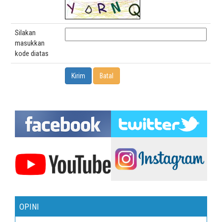
Silakan
masukkan
kode diatas
OPINI