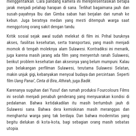
menggentarkan. Cara pandang kamera ini merepresentasikan betapa
jarak menjadi pelahap harapan di sana. Terlihat bagaimana jauh dan
susah-payahnya Ibu dan Gimba saban hari berjalan dari rumah ke
kebun. Juga beratnya medan yang mesti ditempuh warga saat
menggotong orang sakit dengan tandu.
Kritik sosial sejak awal sudah melekat di film ini. Prihal buruknya
akses, fasilitas kesehatan, serta transportasi, yang masih menjadi
momok di tengah moleknya alam Sulawesi. Kontradiksi ini menarik,
juga karena masih jarang ada film yang menyentuh ranah Sulawesi,
berikut problem kesehatan dan aksesnya yang belum mumpuni. Kalau
pun belakangan perfilman Sulawesi, terutama Sulawesi Selatan,
makin unjuk gigi, kebanyakan menyoal budaya dan percintaan. Seperti
film
Uang Panai’
,
Cinta di Bira
,
Athirah
, juga
Badik
.
Karenanya suguhan dari Yusuf dan rumah produksi Fourcolours Films
ini seolah menjadi penabuh genderang yang menyuarakan kondisi di
pedalaman. Bahwa ketidakadilan itu masih bertumbuh jauh di
Sulawesi sana. Bahwa dera kemiskinan masih meranggas dan
menghantui warga yang tak berdaya. Dan bahwa modernitas yang
begitu dielukan di kota-kota, bagi sebagian orang masih sebatas
utopia.