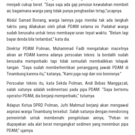
menjadi cukup berat. “Saya saja ada gaji pensiun kewalahan membeli
air, bagaimana warga yang tidak punya penghasilan tetap,”ucapnya.
Abdul Samad Bonang, warga lainnya juga menilai tak ada langkah
taktis yang dilakukan oleh pihak PDAM selama ini. Padahal warga
sudah berusaha untuk terus membayar iuran tepat waktu. “Belum lagi
bayar denda bila terlambat,” kata dia.
Direktur PDAM Polman, Muhammad Fadli mengatakan macetnya
aliran air PDAM karena adanya persoalan teknis. Ia berdalih sudah
berusaha memperbaiki tapi tidak semudah membalikkan telapak
tangan. “Saya sudah memberhentikan penanggung jawab PDAM di
Tinambung karena itu,” katanya, “Kami juga rugi dari sisi bisnisnya.”
Persoalan teknis itu, kata Sekda Polman, Andi Bebas Manggazali,
salah satunya adalah sedimentasi pada pipa PDAM. “Saya bertemu
operator PDAM, dia berjanji memperbaiki,” tuturnya.
Adapun Ketua DPRD Polman, Jufri Mahmud berjanji akan mengawal
aspirasi warga Tinambung tersebut. Salah satunya dengan mendorong
pemerintah untuk membenahi pengelolaan airnya, “Pekan ini
diupayakan ada alat berat mengangkat sedimen yang menimbun pipa
PDAM,” ujarnya.