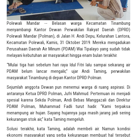
Polewali Mandar -- Belasan warga Kecamatan Tinambung
menyambangi Kantor Dewan Perwakilan Rakyat Daerah (DPRD)
Polewali Mandar (Polman), di Jalan H. Andi Depu, Kelurahan Lantora,
Kecamatan Polewali, Kamis, 31 Oktober 2019. Mereka mengadukan
Perusahaan Daerah Air Minum (PDAM) Wai Tipalayo yang sudah tidak
melayani kebutuhan air masyarakat hingga enam bulan terakhir.
“Mulai tiga hari sebelum hari raya Idul Fitri lalu sampai sekarang air
PDAM belum lancar mengalir,” ujar Andi Taming, perwakilan
masyarakat Tinambung di depan Kantor DPRD Polman.
Sejumlah anggota Dewan pun menemui warga di ruang aspirasi. Di
antaranya Ketua DPRD Polman, Jufri Mahmud. Pertemuan ini menjadi
spesial karena Sekda Polman, Andi Bebas Manggazali dan Direktur
PDAM Polman, Muhammad Fadli turut hadir. “Kami terpaksa
menampung air hujan. Sayang hujannya juga masih jarang jadi sering
kekurangan stok air,” kata Taming mengeluh.
Solusi terakhir, kata Taming, adalah membeli air. Namun kondisi
ekonomi masyarakat yang serba kekurangan membuat hal tersebut