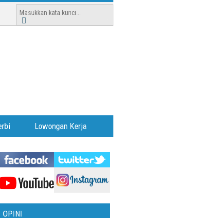
rbi
Lowongan Kerja
OPINI