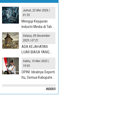
Jumat, 22 Mei 2026 |
01:55
Menguji Kejujuran
Industri Media di Tahun
“Jurnalisme AI” 2025
Selasa, 09 Desember
2025 | 07:21
ADA KEJAHATAN
LUAR BIASA YANG
TERJADI DI DESA
Sabtu, 10 Mei 2025 |
19:05
OPINI: Idealnya Seperti
Itu, Semua Kabupaten
Mesti Terlibat
INDEKS