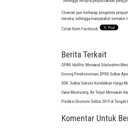
“Sehingga tercipta perpustakaan yang prof
Chaeran pun berharap pengelola perpu
mereka, sehingga masyarakat semakin t
Cetak
Kirim
Facebook
Berita Terkait
OPINI: Idulfitri; Merawat Silaturahmi Me
Dorong Perekonomian, DPRD Sulbar Apresi
SDK: Sulbar Sukses Kendalikan Harga Min
Uwai Meaturang, Air Terjun Menawan da
Prediksi Ekonomi Sulbar 2019 di Tengah 
Komentar Untuk Beri