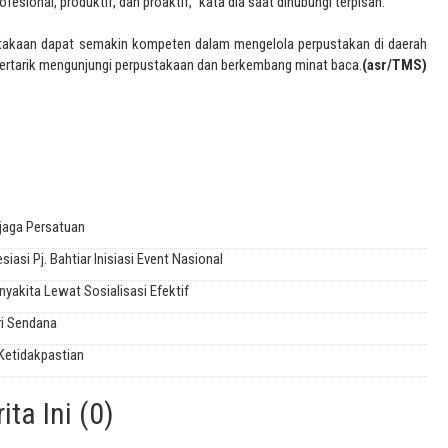
esional, produktif, dan proaktif,” kata dia saat dihubungi terpisah.
stakaan dapat semakin kompeten dalam mengelola perpustakan di daerah
ertarik mengunjungi perpustakaan dan berkembang minat baca.
(asr/TMS)
njaga Persatuan
asi Pj. Bahtiar Inisiasi Event Nasional
yakita Lewat Sosialisasi Efektif
ri Sendana
Ketidakpastian
ta Ini (0)