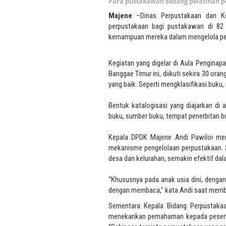
Para pustakawan sedang pelatihan pe
Majene
–Dinas Perpustakaan dan Kea
perpustakaan bagi pustakawan di 82 
kemampuan mereka dalam mengelola per
Kegiatan yang digelar di Aula Penginap
Banggae Timur ini, diikuti sekira 30 or
yang baik. Seperti mengklasifikasi buku
Bentuk katalogisasi yang diajarkan di 
buku, sumber buku, tempat penerbitan buk
Kepala DPDK Majene Andi Pawiloi m
mekanisme pengelolaan perpustakaan. 
desa dan kelurahan, semakin efektif da
“Khususnya pada anak usia dini, deng
dengan membaca," kata Andi saat membu
Sementara Kepala Bidang Perpustaka
menekankan pemahaman kepada peserta