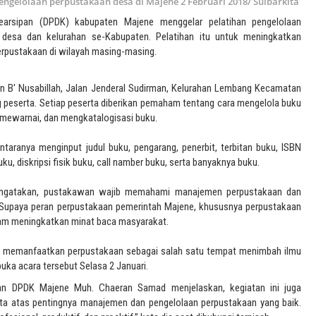
ngelolaan perpustakaan desa di Majene 2 Februari 2018/ Sulbarkita
rsipan (DPDK) kabupaten Majene menggelar pelatihan pengelolaan
desa dan kelurahan se-Kabupaten. Pelatihan itu untuk meningkatkan
pustakaan di wilayah masing-masing.
an B' Nusabillah, Jalan Jenderal Sudirman, Kelurahan Lembang Kecamatan
ang peserta. Setiap peserta diberikan pemaham tentang cara mengelola buku
, mewarnai, dan mengkatalogisasi buku.
antaranya menginput judul buku, pengarang, penerbit, terbitan buku, ISBN
u, diskripsi fisik buku, call namber buku, serta banyaknya buku.
engatakan, pustakawan wajib memahami manajemen perpustakaan dan
Supaya peran perpustakaan pemerintah Majene, khususnya perpustakaan
lam meningkatkan minat baca masyarakat.
an memanfaatkan perpustakaan sebagai salah satu tempat menimbah ilmu
ka acara tersebut Selasa 2 Januari.
an DPDK Majene Muh. Chaeran Samad menjelaskan, kegiatan ini juga
 atas pentingnya manajemen dan pengelolaan perpustakaan yang baik.