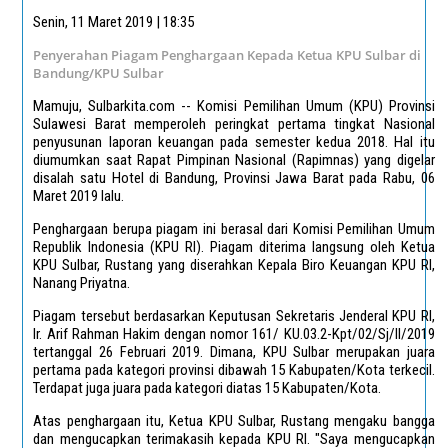
Senin, 11 Maret 2019 | 18:35
Penyerahan Piagam Penghargaan Kepada Ketua KPU Sulbar di
Bandung/KPU Sulbar
Mamuju, Sulbarkita.com -- Komisi Pemilihan Umum (KPU) Provinsi
Sulawesi Barat memperoleh peringkat pertama tingkat Nasional
penyusunan laporan keuangan pada semester kedua 2018. Hal itu
diumumkan saat Rapat Pimpinan Nasional (Rapimnas) yang digelar
disalah satu Hotel di Bandung, Provinsi Jawa Barat pada Rabu, 06
Maret 2019 lalu.
Penghargaan berupa piagam ini berasal dari Komisi Pemilihan Umum
Republik Indonesia (KPU RI). Piagam diterima langsung oleh Ketua
KPU Sulbar, Rustang yang diserahkan Kepala Biro Keuangan KPU RI,
Nanang Priyatna.
Piagam tersebut berdasarkan Keputusan Sekretaris Jenderal KPU RI,
Ir. Arif Rahman Hakim dengan nomor 161/ KU.03.2-Kpt/02/Sj/II/2019
tertanggal 26 Februari 2019. Dimana, KPU Sulbar merupakan juara
pertama pada kategori provinsi dibawah 15 Kabupaten/Kota terkecil.
Terdapat juga juara pada kategori diatas 15 Kabupaten/Kota.
Atas penghargaan itu, Ketua KPU Sulbar, Rustang mengaku bangga
dan mengucapkan terimakasih kepada KPU RI. "Saya mengucapkan