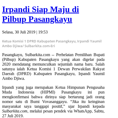
Irpandi Siap Maju di
Pilbup Pasangkayu
Selasa, 30 Juli 2019 | 19:53
Ketua Komisi 1 DPRD Kabupaten Pasangkayu, Irpandi Yaumil
Ambo Djiwa/ Sulbarkita.com-Eri
Pasangkayu, Sulbarkita.com -- Perhelatan Pemilihan Bupati
(Pilbup) Kabupaten Pasangkayu yang akan digelar pada
2020 mendatang memunculkan sejumlah nama baru. Salah
satunya ialah Ketua Komisi 1 Dewan Perwakilan Rakyat
Daerah (DPRD) Kabupaten Pasangkayu, Irpandi Yaumil
Ambo Djiwa.
Irpandi yang juga merupakan Ketua Himpunan Pengusaha
Muda Indonesia (HIPMI) Pasangkayu ini pun
mengkonfirmasi bahwa dirinya siap bertarung jadi orang
nomor satu di Bumi Vovasanggayu. “Jika itu keinginan
masyarakat saya tanggapi positif,” ujar Irpandi kepada
Sulbarkita.com
, melalui pesan pendek via WhatsApp, Sabtu,
27 Juli 2019.