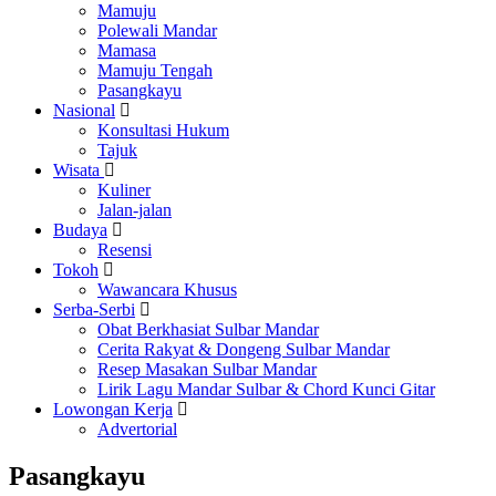
Mamuju
Polewali Mandar
Mamasa
Mamuju Tengah
Pasangkayu
Nasional
Konsultasi Hukum
Tajuk
Wisata
Kuliner
Jalan-jalan
Budaya
Resensi
Tokoh
Wawancara Khusus
Serba-Serbi
Obat Berkhasiat Sulbar Mandar
Cerita Rakyat & Dongeng Sulbar Mandar
Resep Masakan Sulbar Mandar
Lirik Lagu Mandar Sulbar & Chord Kunci Gitar
Lowongan Kerja
Advertorial
Pasangkayu