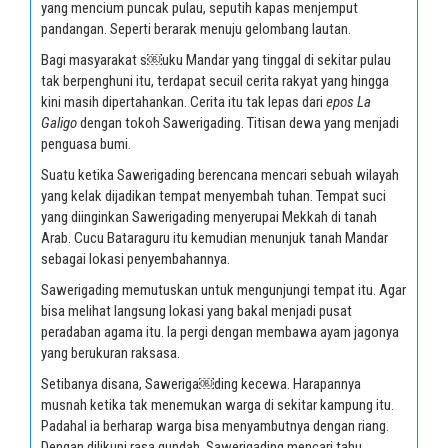
yang mencium puncak pulau, seputih kapas menjemput
pandangan. Seperti berarak menuju gelombang lautan.
Bagi masyarakat s￼uku Mandar yang tinggal di sekitar pulau
tak berpenghuni itu, terdapat secuil cerita rakyat yang hingga
kini masih dipertahankan. Cerita itu tak lepas dari
epos La
Galigo
dengan tokoh Sawerigading. Titisan dewa yang menjadi
penguasa bumi.
Suatu ketika Sawerigading berencana mencari sebuah wilayah
yang kelak dijadikan tempat menyembah tuhan. Tempat suci
yang diinginkan Sawerigading menyerupai Mekkah di tanah
Arab. Cucu Bataraguru itu kemudian menunjuk tanah Mandar
sebagai lokasi penyembahannya.
Sawerigading memutuskan untuk mengunjungi tempat itu. Agar
bisa melihat langsung lokasi yang bakal menjadi pusat
peradaban agama itu. Ia pergi dengan membawa ayam jagonya
yang berukuran raksasa.
Setibanya disana, Saweriga￼ding kecewa. Harapannya
musnah ketika tak menemukan warga di sekitar kampung itu.
Padahal ia berharap warga bisa menyambutnya dengan riang.
Dengan dilikupi rasa gundah, Sawerigading mencari tahu