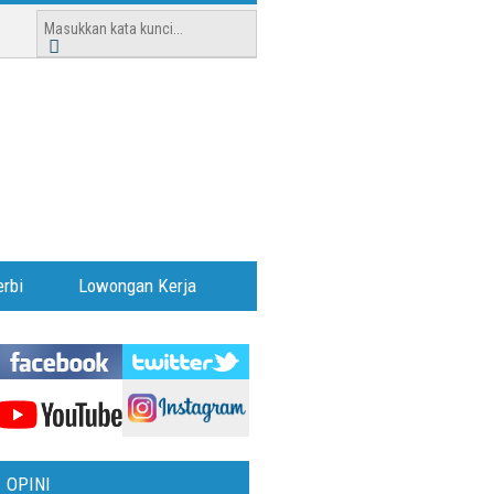
rbi
Lowongan Kerja
OPINI