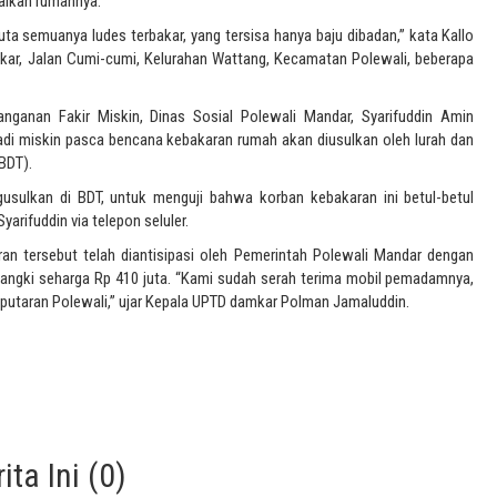
aikan rumahnya.
juta semuanya ludes terbakar, yang tersisa hanya baju dibadan,” kata Kallo
akar, Jalan Cumi-cumi, Kelurahan Wattang, Kecamatan Polewali, beberapa
ganan Fakir Miskin, Dinas Sosial Polewali Mandar, Syarifuddin Amin
adi miskin pasca bencana kebakaran rumah akan diusulkan oleh lurah dan
BDT).
usulkan di BDT, untuk menguji bahwa korban kebakaran ini betul-betul
arifuddin via telepon seluler.
ran tersebut telah diantisipasi oleh Pemerintah Polewali Mandar dengan
angki seharga Rp 410 juta. “Kami sudah serah terima mobil pemadamnya,
eputaran Polewali,” ujar Kepala UPTD damkar Polman Jamaluddin.
ta Ini (0)