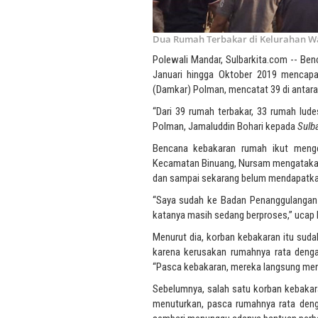
Dua Rumah Terbakar di Kelurahan Wa
Polewali Mandar, Sulbarkita.com -- Be
Januari hingga Oktober 2019 mencapa
(Damkar) Polman, mencatat 39 di antara
“Dari 39 rumah terbakar, 33 rumah lud
Polman, Jamaluddin Bohari kepada
Sulb
Bencana kebakaran rumah ikut meng
Kecamatan Binuang, Nursam mengatakan,
dan sampai sekarang belum mendapatkan
“Saya sudah ke Badan Penanggulangan 
katanya masih sedang berproses,” ucap N
Menurut dia, korban kebakaran itu suda
karena kerusakan rumahnya rata dengan
“Pasca kebakaran, mereka langsung mend
Sebelumnya, salah satu korban kebakara
menuturkan, pasca rumahnya rata deng