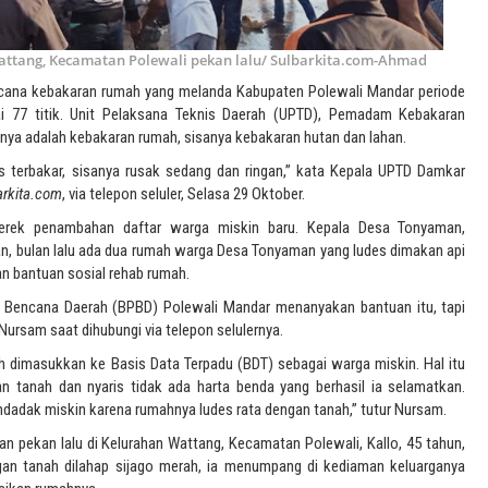
ttang, Kecamatan Polewali pekan lalu/ Sulbarkita.com-Ahmad
ncana kebakaran rumah yang melanda Kabupaten Polewali Mandar periode
i 77 titik. Unit Pelaksana Teknis Daerah (UPTD), Pemadam Kebakaran
nya adalah kebakaran rumah, sisanya kebakaran hutan dan lahan.
es terbakar, sisanya rusak sedang dan ringan,” kata Kepala UPTD Damkar
arkita.com
, via telepon seluler, Selasa 29 Oktober.
erek penambahan daftar warga miskin baru. Kepala Desa Tonyaman,
 bulan lalu ada dua rumah warga Desa Tonyaman yang ludes dimakan api
 bantuan sosial rehab rumah.
Bencana Daerah (BPBD) Polewali Mandar menanyakan bantuan itu, tapi
ursam saat dihubungi via telepon selulernya.
h dimasukkan ke Basis Data Terpadu (BDT) sebagai warga miskin. Hal itu
 tanah dan nyaris tidak ada harta benda yang berhasil ia selamatkan.
adak miskin karena rumahnya ludes rata dengan tanah,” tutur Nursam.
n pekan lalu di Kelurahan Wattang, Kecamatan Polewali, Kallo, 45 tahun,
an tanah dilahap sijago merah, ia menumpang di kediaman keluarganya