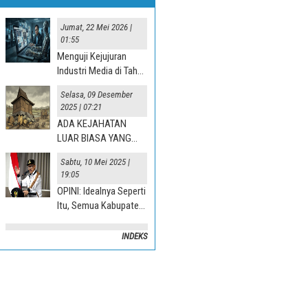
Jumat, 22 Mei 2026 |
01:55
Menguji Kejujuran
Industri Media di Tahun
“Jurnalisme AI” 2025
Selasa, 09 Desember
2025 | 07:21
ADA KEJAHATAN
LUAR BIASA YANG
TERJADI DI DESA
Sabtu, 10 Mei 2025 |
19:05
OPINI: Idealnya Seperti
Itu, Semua Kabupaten
Mesti Terlibat
INDEKS