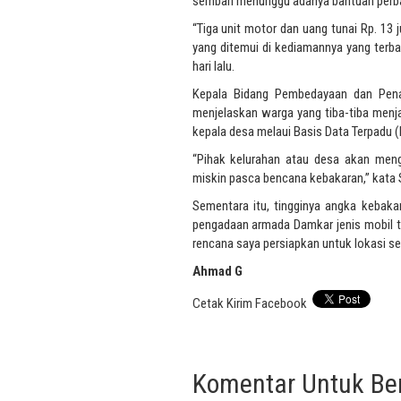
sembari menunggu adanya bantuan perb
“Tiga unit motor dan uang tunai Rp. 13 
yang ditemui di kediamannya yang terb
hari lalu.
Kepala Bidang Pembedayaan dan Penan
menjelaskan warga yang tiba-tiba menj
kepala desa melaui Basis Data Terpadu (
“Pihak kelurahan atau desa akan meng
miskin pasca bencana kebakaran,” kata Sy
Sementara itu, tingginya angka kebaka
pengadaan armada Damkar jenis mobil t
rencana saya persiapkan untuk lokasi s
Ahmad G
Cetak
Kirim
Facebook
Komentar Untuk Beri