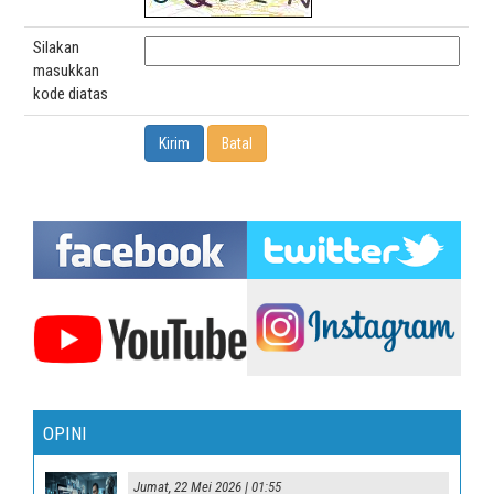
Silakan
masukkan
kode diatas
OPINI
Jumat, 22 Mei 2026 | 01:55