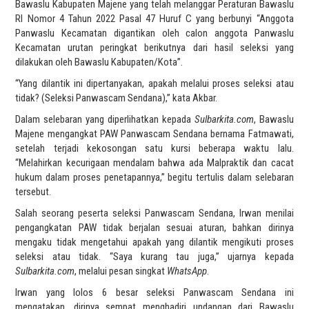
Bawaslu Kabupaten Majene yang telah melanggar Peraturan Bawaslu
RI Nomor 4 Tahun 2022 Pasal 47 Huruf C yang berbunyi “Anggota
Panwaslu Kecamatan digantikan oleh calon anggota Panwaslu
Kecamatan urutan peringkat berikutnya dari hasil seleksi yang
dilakukan oleh Bawaslu Kabupaten/Kota”.
“Yang dilantik ini dipertanyakan, apakah melalui proses seleksi atau
tidak? (Seleksi Panwascam Sendana),” kata Akbar.
Dalam selebaran yang diperlihatkan kepada
Sulbarkita.com
, Bawaslu
Majene mengangkat PAW Panwascam Sendana bernama Fatmawati,
setelah terjadi kekosongan satu kursi beberapa waktu lalu.
“Melahirkan kecurigaan mendalam bahwa ada Malpraktik dan cacat
hukum dalam proses penetapannya,” begitu tertulis dalam selebaran
tersebut.
Salah seorang peserta seleksi Panwascam Sendana, Irwan menilai
pengangkatan PAW tidak berjalan sesuai aturan, bahkan dirinya
mengaku tidak mengetahui apakah yang dilantik mengikuti proses
seleksi atau tidak. “Saya kurang tau juga,” ujarnya kepada
Sulbarkita.com
, melalui pesan singkat
WhatsApp
.
Irwan yang lolos 6 besar seleksi Panwascam Sendana ini
mengatakan, dirinya sempat menghadiri undangan dari Bawaslu