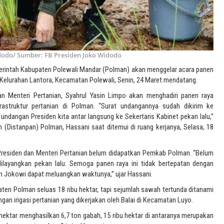
idodo/ Sumber: FB Presiden Joko Widodo
merintah Kabupaten Polewali Mandar (Polman) akan menggelar acara panen
i, Kelurahan Lantora, Kecamatan Polewali, Senin, 24 Maret mendatang.
 Menteri Pertanian, Syahrul Yasin Limpo akan menghadiri panen raya
rastruktur pertanian di Polman. “Surat undangannya sudah dikirim ke
 undangan Presiden kita antar langsung ke Sekertaris Kabinet pekan lalu,”
 (Distanpan) Polman, Hassani saat ditemui di ruang kerjanya, Selasa, 18
 Presiden dan Menteri Pertanian belum didapatkan Pemkab Polman. “Belum
ilayangkan pekan lalu. Semoga panen raya ini tidak bertepatan dengan
den Jokowi dapat meluangkan waktunya,” ujar Hassani.
ten Polman seluas 18 ribu hektar, tapi sejumlah sawah tertunda ditanami
ngan irigasi pertanian yang dikerjakan oleh Balai di Kecamatan Luyo.
 hektar menghasilkan 6,7 ton gabah, 15 ribu hektar di antaranya merupakan