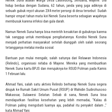
Nenek Suna adalah warga Desa Lalatedong, Sendana, Majene. Dia
hidup berdua dengan Sudana, 62 tahun, janda yang juga adiknya di
sebuah gubuk reyot ukuran 2X4 meter persegi di desa tersebut. Sudah
hampir empat tahun mata kiri Nenek Suna beserta sebagian wajahnya
membusuk karena infeksi dan gula darah.
Namun Nenek Suna hanya bisa merintih kesakitan di gubuknya karena
tak sanggup untuk membiayai pengibatannya. Kondisi Nenek Suna
menjadi perhatian masyarakat setelah diunggah oleh salah seorang
tetangganya melalui media sosial.
Bantuan pun mulai mengalir, salah satunya dari Relawan Indonesia
(Relindo), organisasi nirlaba di Majene. Mereka yang membuatkan
Nenek Suna kartu BPJS dan merujuknya ke RSUD Polman pada Kamis
1 Februari lalu.
Ahmad Yani, salah satu aktivis Relindo berharap Nenek Suna segera
dirujuk ke Rumah Sakit Umum Pusat (RSUP) dr Wahidin Sudirohusoso
Makassar, Sulawesi Selatan. Sebab di sana, Nenek Suna bisa
mendapatkan fasilitas kesehatan yang lebih memadai, "Kalau di
Polman paling mengobati luarnya aja, padahal itu penyakit dalam ,"
kata Ahmad Yani.