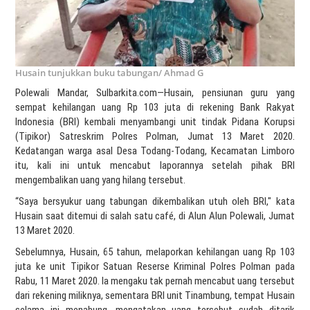
Husain tunjukkan buku tabungan/ Ahmad G
Polewali Mandar, Sulbarkita.com—Husain, pensiunan guru yang
sempat kehilangan uang Rp 103 juta di rekening Bank Rakyat
Indonesia (BRI) kembali menyambangi unit tindak Pidana Korupsi
(Tipikor) Satreskrim Polres Polman, Jumat 13 Maret 2020.
Kedatangan warga asal Desa Todang-Todang, Kecamatan Limboro
itu, kali ini untuk mencabut laporannya setelah pihak BRI
mengembalikan uang yang hilang tersebut.
“Saya bersyukur uang tabungan dikembalikan utuh oleh BRI," kata
Husain saat ditemui di salah satu café, di Alun Alun Polewali, Jumat
13 Maret 2020.
Sebelumnya, Husain, 65 tahun, melaporkan kehilangan uang Rp 103
juta ke unit Tipikor Satuan Reserse Kriminal Polres Polman pada
Rabu, 11 Maret 2020. Ia mengaku tak pernah mencabut uang tersebut
dari rekening miliknya, sementara BRI unit Tinambung, tempat Husain
selama ini menabung, mengatakan uang tersebut sudah ditarik