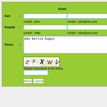
Kirim!
Dari
:
contoh : john
contoh : john@xxx.com
Kepada
:
contoh : mike
contoh : mike@xxx.com
Pesan
:
Silakan masukkan kode diatas