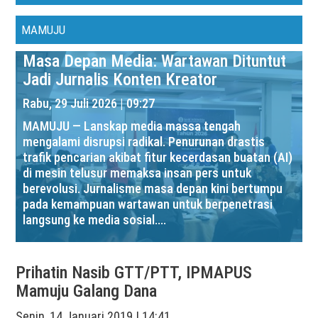
MAMUJU
Masa Depan Media: Wartawan Dituntut
Jadi Jurnalis Konten Kreator
Rabu, 29 Juli 2026 | 09:27
MAMUJU — Lanskap media massa tengah
mengalami disrupsi radikal. Penurunan drastis
trafik pencarian akibat fitur kecerdasan buatan (AI)
di mesin telusur memaksa insan pers untuk
berevolusi. Jurnalisme masa depan kini bertumpu
pada kemampuan wartawan untuk berpenetrasi
langsung ke media sosial....
Prihatin Nasib GTT/PTT, IPMAPUS
Mamuju Galang Dana
Senin, 14 Januari 2019 | 14:41