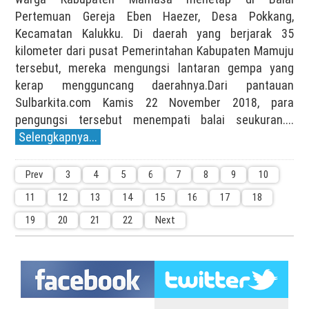
Pertemuan Gereja Eben Haezer, Desa Pokkang,
Kecamatan Kalukku. Di daerah yang berjarak 35
kilometer dari pusat Pemerintahan Kabupaten Mamuju
tersebut, mereka mengungsi lantaran gempa yang
kerap mengguncang daerahnya.Dari pantauan
Sulbarkita.com Kamis 22 November 2018, para
pengungsi tersebut menempati balai seukuran....
Selengkapnya...
Prev
3
4
5
6
7
8
9
10
11
12
13
14
15
16
17
18
19
20
21
22
Next