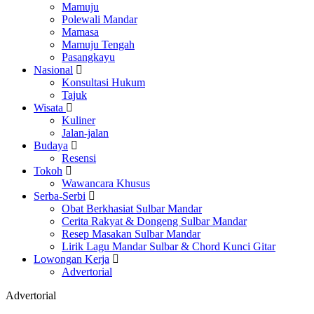
Mamuju
Polewali Mandar
Mamasa
Mamuju Tengah
Pasangkayu
Nasional
Konsultasi Hukum
Tajuk
Wisata
Kuliner
Jalan-jalan
Budaya
Resensi
Tokoh
Wawancara Khusus
Serba-Serbi
Obat Berkhasiat Sulbar Mandar
Cerita Rakyat & Dongeng Sulbar Mandar
Resep Masakan Sulbar Mandar
Lirik Lagu Mandar Sulbar & Chord Kunci Gitar
Lowongan Kerja
Advertorial
Advertorial