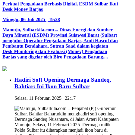
Perkuat Pengadaan Berbasis Digital, ESDM Sulbar Ikut
Desk Monev Barjas
Minggu, 06 Juli 2025 | 19:28
Mamuju, Sulbarkita.com -- Dinas Energi dan Sumber
Daya Mineral (ESDM) Provinsi Sulawesi Barat (Sulbar)
mengutus Operator Pengadaan Barjas, Andi Hasrul dan
Pembantu Bendahara, Sutran Saad dalam kegiatan
Desk Monitoring dan Evaluasi (Monev) Pengadaan
Barjas yang digelar oleh Biro Pengadaan Barang....
Hadiri Soft Opening Dermaga Sandeq,
Bahtiar: Ini Ikon Baru Sulbar
Selasa, 11 Februari 2025 | 22:17
Mamuju, Sulbarkita.com -- Penjabat (Pj) Gubernur
Sulbar, Bahtiar Baharuddin menghadiri soft opening
Dermaga Sandeq Nusantara, di Jalan Arteri Kabupaten
Mamuju, Selasa, 11 Februari 2025. Dermaga milik
Polda Sulbar itu diharapkan menjadi ikon baru di