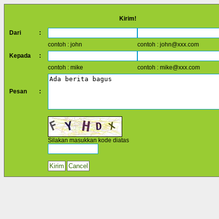
Kirim!
Dari
:
contoh : john
contoh : john@xxx.com
Kepada
:
contoh : mike
contoh : mike@xxx.com
Pesan
:
Silakan masukkan kode diatas