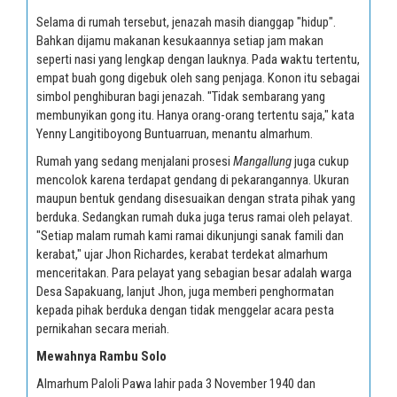
Selama di rumah tersebut, jenazah masih dianggap "hidup".
Bahkan dijamu makanan kesukaannya setiap jam makan
seperti nasi yang lengkap dengan lauknya. Pada waktu tertentu,
empat buah gong digebuk oleh sang penjaga. Konon itu sebagai
simbol penghiburan bagi jenazah. "Tidak sembarang yang
membunyikan gong itu. Hanya orang-orang tertentu saja," kata
Yenny Langitiboyong Buntuarruan, menantu almarhum.
Rumah yang sedang menjalani prosesi
Mangallung
juga cukup
mencolok karena terdapat gendang di pekarangannya. Ukuran
maupun bentuk gendang disesuaikan dengan strata pihak yang
berduka. Sedangkan rumah duka juga terus ramai oleh pelayat.
"Setiap malam rumah kami ramai dikunjungi sanak famili dan
kerabat," ujar Jhon Richardes, kerabat terdekat almarhum
menceritakan. Para pelayat yang sebagian besar adalah warga
Desa Sapakuang, lanjut Jhon, juga memberi penghormatan
kepada pihak berduka dengan tidak menggelar acara pesta
pernikahan secara meriah.
Mewahnya Rambu Solo
Almarhum Paloli Pawa lahir pada 3 November 1940 dan