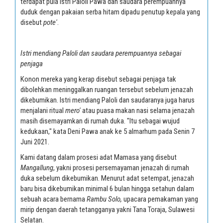
terdapat pula istri Paloli Pawa dan saudara perempuannya
duduk dengan pakaian serba hitam dipadu penutup kepala yang
disebut
pote'
.
Istri mendiang Paloli dan saudara perempuannya sebagai
penjaga
Konon mereka yang kerap disebut sebagai penjaga tak
dibolehkan meninggalkan ruangan tersebut sebelum jenazah
dikebumikan. Istri mendiang Paloli dan saudaranya juga harus
menjalani ritual
mero'
atau puasa makan nasi selama jenazah
masih disemayamkan di rumah duka. "Itu sebagai wujud
kedukaan," kata Deni Pawa anak ke 5 almarhum pada Senin 7
Juni 2021.
Kami datang dalam prosesi adat Mamasa yang disebut
Mangallung
, yakni prosesi persemayaman jenazah di rumah
duka sebelum dikebumikan. Menurut adat setempat, jenazah
baru bisa dikebumikan minimal 6 bulan hingga setahun dalam
sebuah acara bernama
Rambu Solo,
upacara pemakaman yang
mirip dengan daerah tetangganya yakni Tana Toraja, Sulawesi
Selatan.