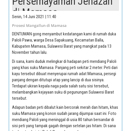
Persemayaman Jenazah
di Mamasa
Senin, 14 Juni 2021 | 11:40
Prosesi Mangallun di Mamasa
DENTUMAN gong menyambut kedatangan kami di rumah duka
Paloli Pawa, warga Desa Sapakuang, Kecamatan Balla,
Kabupaten Mamasa, Sulawesi Barat yang mangkat pada 13
November tahun lalu.
Di sana, kami duduk melingkar di hadapan peti mendiang Paloli
yang khas suku Mamasa. Panjang peti sekitar 2 meter. Peti dari
kayu tersebut dibuat menyerupai rumah adat Mamasa, persegi
panjang dengan ditutupi atap yang lancip di dua sisinya.
Terdapat ukiran kepala naga pada salah satu sisi tersebut,
melambangkan kejayaan suku di pegunungan Sulawesi Barat
tersebut.
Adapun badan peti dibalut kain bercorak merah dan hitam, khas
suku Mamasa yang konon sudah jarang dijumpai saat ini. Foto
mendiang Paloli yang meninggal di usia 80 tahun bersandar di
sisi peti yang tampak gagah dengan setelan jas hitam. Di sana