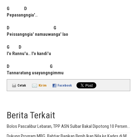
G D
Pepasangngia'..
D G
Peissangngia' namauwanga' lao
G D
I'o Rannu'u.. I'o kandi'u
D G
Tannaratang usayangngimmu
Cetak
Kirim
Facebook
Berita Terkait
Bolos Pascalibur Lebaran, TPP ASN Sulbar Bakal Dipotong 10 Persen Per Hari
Dukung Program MBG, Bahtiar Bagikan Benih Ikan Nila ke Kades di Mateng