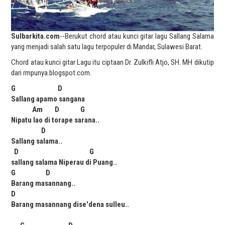
Sulbarkita.com
--Berukut chord atau kunci gitar lagu Sallang Salama
yang menjadi salah satu lagu terpopuler di Mandar, Sulawesi Barat.
Chord atau kunci gitar Lagu itu ciptaan Dr. Zulkifli Atjo, SH. MH dikutip
dari rmpunya.blogspot.com.
G D
Sallang apamo sangana
Am D G
Nipatu lao di torape sarana..
D
Sallang salama..
D G
sallang salama Niperau di Puang..
G D
Barang masannang..
D
Barang masannang dise'dena sulleu..