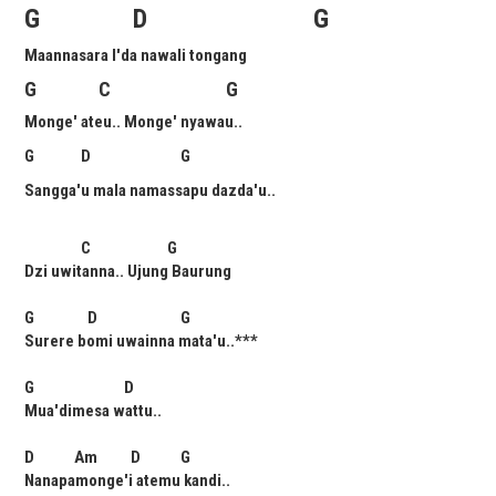
G D G
Maannasara I'da nawali tongang
G C G
Monge' ateu.. Monge' nyawau..
G D G
Sangga'u mala namassapu dazda'u..
C G
Dzi uwitanna.. Ujung Baurung
G D G
Surere bomi uwainna mata'u..***
G D
Mua'dimesa wattu..
D Am D G
Nanapamonge'i atemu kandi..