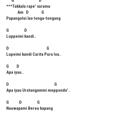
G D
***Takkala rape' saramu
Am D G
Papangoloi lao tonga-tongang
G D
Luppeimi kandi..
D G
Lupeimi kandi Carita Pura loa..
G D
Apa iyau..
D G
Apa iyau Urotangammi meppondo'..
G D G
Nauwapami Bereu kapang