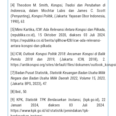
[4]
Theodore M. Smith,
Korupsi, Tradisi dan Perubahan di
Indonesia
, dalam Mochtar Lubis dan James C. Scott
(Penyunting),
Korupsi Politik
, (Jakarta: Yayasan Obor Indonesia,
1990), 63.
[5]
Mimi Kartika,
ICW: Ada Relevansi Antara Korupsi dan Pilkada
,
(republika.co.id), 15 Oktober 2020, diakses 03 Juli 2024.
https://republika.co.id/berita/qi8how428/icw-ada-relevansi-
antara-korupsi-dan-pilkada
.
[6]
ICW,
Outlook Korupsi Politik 2018: Ancaman Korupsi di Balik
Pemilu 2018 dan 2019
, (Jakarta: ICW, 2018), 2.
https://antikorupsi.org/sites/default/files/dokumen/outlook_korups
[7]
Badan Pusat Statistik,
Statistik Keuangan Badan Usaha Milik
Negara dan Badan Usaha Milik Daerah 2022
,
Volume 15, 2023
,
(Jakarta: BPS, 2023), 47.
[8]
Ibid., 50.
[9]
KPK,
Statistik TPK Berdasarkan Instansi
, (kpk.go.id), 22
Januari 2024, diakses 03 Juli 2024.
https://www.kpk.go.id/id/statistik/penindakan/tpk-