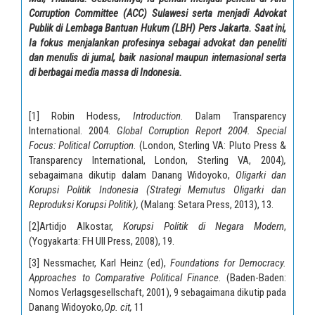
Corruption Committee (ACC) Sulawesi serta menjadi Advokat
Publik di Lembaga Bantuan Hukum (LBH) Pers Jakarta. Saat ini,
Ia fokus menjalankan profesinya sebagai advokat dan peneliti
dan menulis di jurnal, baik nasional maupun internasional serta
di berbagai media massa di Indonesia.
[1]
Robin Hodess,
Introduction.
Dalam Transparency
International. 2004.
Global Corruption Report 2004. Special
Focus: Political Corruption
. (London, Sterling VA: Pluto Press &
Transparency International, London, Sterling VA, 2004)
,
sebagaimana dikutip dalam Danang Widoyoko,
Oligarki dan
Korupsi Politik Indonesia (Strategi Memutus Oligarki dan
Reproduksi Korupsi Politik),
(Malang: Setara Press, 2013), 13.
[2]
Artidjo Alkostar,
Korupsi Politik di Negara Modern
,
(Yogyakarta: FH UII Press, 2008), 19.
[3]
Nessmacher, Karl Heinz (ed),
Foundations for Democracy.
Approaches to Comparative Political Finance
. (Baden-Baden:
Nomos Verlagsgesellschaft, 2001), 9 sebagaimana dikutip pada
Danang Widoyoko
,Op. cit,
11