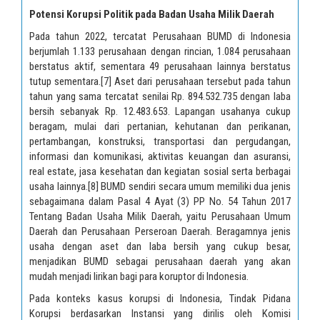
Potensi Korupsi Politik pada Badan Usaha Milik Daerah
Pada tahun 2022, tercatat Perusahaan BUMD di Indonesia
berjumlah 1.133 perusahaan dengan rincian, 1.084 perusahaan
berstatus aktif, sementara 49 perusahaan lainnya berstatus
tutup sementara.
[7]
Aset dari perusahaan tersebut pada tahun
tahun yang sama tercatat senilai Rp. 894.532.735 dengan laba
bersih sebanyak Rp. 12.483.653. Lapangan usahanya cukup
beragam, mulai dari pertanian, kehutanan dan perikanan,
pertambangan, konstruksi, transportasi dan pergudangan,
informasi dan komunikasi, aktivitas keuangan dan asuransi,
real estate, jasa kesehatan dan kegiatan sosial serta berbagai
usaha lainnya.
[8]
BUMD sendiri secara umum memiliki dua jenis
sebagaimana dalam Pasal 4 Ayat (3) PP No. 54 Tahun 2017
Tentang Badan Usaha Milik Daerah, yaitu Perusahaan Umum
Daerah dan Perusahaan Perseroan Daerah. Beragamnya jenis
usaha dengan aset dan laba bersih yang cukup besar,
menjadikan BUMD sebagai perusahaan daerah yang akan
mudah menjadi lirikan bagi para koruptor di Indonesia.
Pada konteks kasus korupsi di Indonesia, Tindak Pidana
Korupsi berdasarkan Instansi yang dirilis oleh Komisi