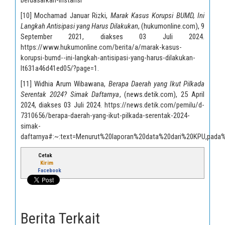
berdasarkan-instansi
[10]
Mochamad Januar Rizki,
Marak Kasus Korupsi BUMD, Ini
Langkah Antisipasi yang Harus Dilakukan
, (hukumonline.com), 9
September 2021, diakses 03 Juli 2024.
https://www.hukumonline.com/berita/a/marak-kasus-
korupsi-bumd--ini-langkah-antisipasi-yang-harus-dilakukan-
lt631a46d41ed05/?page=1
.
[11]
Widhia Arum Wibawana,
Berapa Daerah yang Ikut Pilkada
Serentak 2024? Simak Daftarnya
, (news.detik.com), 25 April
2024, diakses 03 Juli 2024.
https://news.detik.com/pemilu/d-
7310656/berapa-daerah-yang-ikut-pilkada-serentak-2024-
simak-
daftarnya#:~:text=Menurut%20laporan%20data%20dari%20KPU,pa
Cetak
Kirim
Facebook
Berita Terkait