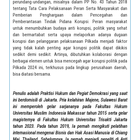
perundang-undangan, misalnya dalam PP No. 43 Tahun 2018
tentang Tata Cara Pelaksanaan Peran Serta Masyarakat dan
Pemberian Penghargaan dalam Pencegahan dan
Pemberantasan Tindak Pidana Korupsi. Peran masyarakat
untuk menumbuhkan budaya anti korupsi, politik yang sehat
dan bermartabat serta upaya melaporkan adanya dugaan
korupsi dan pelanggaran pelaksanaan Pilkada menjadi faktor
yang tidak kalah penting agar korupsi politik dapat dikikis
sedikit demi sedikit. Artinya, dibutuhkan kolaborasi dengan
berbagai elemen untuk bisa mencegah agar korupsi politik pada
Pilkada 2024 ini, terkhusus pada lingkup perusahaan daerah,
bisa diatasi bersama.
Penulis adalah Praktisi Hukum dan Pegiat Demokrasi yang saat
ini berdomisili di Jakarta. Pria kelahiran Majene, Sulawesi Barat
ini memperoleh gelar sarjananya pada Fakultas Hukum
Universitas Muslim Indonesia Makassar tahun 2015 serta gelar
magisternya di Fakultas Hukum Universitas Trisakti Jakarta
tahun 2023. Pada tahun 2019, Ia pernah mengikuti pelatihan
internasional mengenai Bisnis dan Hak Asasi Manusia di Chiang
Mai, Thailand. Sebelumnya, Ia pernah menjadi peneliti di Anti