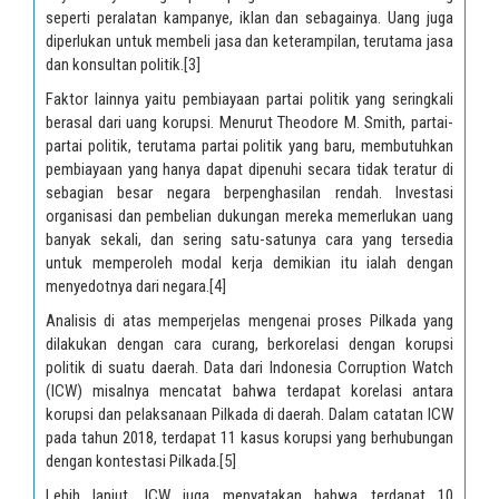
seperti peralatan kampanye, iklan dan sebagainya. Uang juga
diperlukan untuk membeli jasa dan keterampilan, terutama jasa
dan konsultan politik.
[3]
Faktor lainnya yaitu pembiayaan partai politik yang seringkali
berasal dari uang korupsi. Menurut Theodore M. Smith, partai-
partai politik, terutama partai politik yang baru, membutuhkan
pembiayaan yang hanya dapat dipenuhi secara tidak teratur di
sebagian besar negara berpenghasilan rendah. Investasi
organisasi dan pembelian dukungan mereka memerlukan uang
banyak sekali, dan sering satu-satunya cara yang tersedia
untuk memperoleh modal kerja demikian itu ialah dengan
menyedotnya dari negara.
[4]
Analisis di atas memperjelas mengenai proses Pilkada yang
dilakukan dengan cara curang, berkorelasi dengan korupsi
politik di suatu daerah. Data dari Indonesia Corruption Watch
(ICW) misalnya mencatat bahwa terdapat korelasi antara
korupsi dan pelaksanaan Pilkada di daerah. Dalam catatan ICW
pada tahun 2018, terdapat 11 kasus korupsi yang berhubungan
dengan kontestasi Pilkada.
[5]
Lebih lanjut, ICW juga menyatakan bahwa terdapat 10