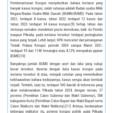
Pemberantasan Korupsi menyebutkan bahwa Instansi yang
banyak kasus korupsi, salah satunya adalah Badan usaha Milik
Negara/Badan Usaha Milik Daerah (BUMN/BUMD). Pada tahun
2021, terdapat 8 kasus, tahun 2022 terdapat 12 kasus dan
tahun 2023 terdapat 34 kasus korupsi.
[9]
Setiap tahun dan
tentunya semakin mendekati pesta demokrasi, baik itu Pemilu
maupun Pilkada, pada instansi tersebut terdapat peningkatan
kasus yang terjadi. Lebih lanjut, KPK mencatat dari penanganan
Tindak Pidana Korupsi periode 2004 sampai Maret 2021,
terdapat 93 dari 1140 tersangka atau 8,12% merupakan jajaran
BUMD.
[10]
Banyaknya jumlah BUMD dengan aset dan laba yang cukup
besar tersebut, disertai dengan data kasus korupsi pada
instansi tersebut di atas, menjadi catatan yang menimbulkan
kekhawatiran bahwa kedepannya, kasus serupa akan kembali
terjadi. Terlebih, saat ini, terdapat 545 daerah di Indonesia yang
akan melaksanakan Pilkada tahun 2024, dengan rincian; 37
provinsi (Pemilihan Calon Gubernur dan Wakil Gubernur), 508
kabupaten/kota (Pemilihan Calon Bupati dan Wakil Bupati serta
Calon Walikota dan Wakil Walikota).
[11]
Artinya, berdasarkan
beberapa indikator itu, potensi korupsi politik pada Pilkada