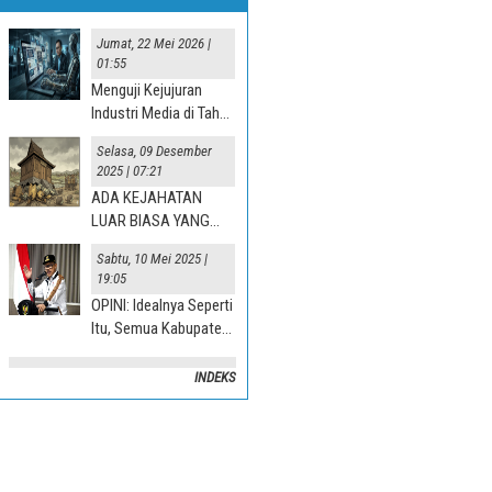
Jumat, 22 Mei 2026 |
01:55
Menguji Kejujuran
Industri Media di Tahun
“Jurnalisme AI” 2025
Selasa, 09 Desember
2025 | 07:21
ADA KEJAHATAN
LUAR BIASA YANG
TERJADI DI DESA
Sabtu, 10 Mei 2025 |
19:05
OPINI: Idealnya Seperti
Itu, Semua Kabupaten
Mesti Terlibat
INDEKS