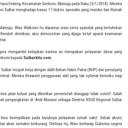
Pattana Endeng, Kecamatan Simboro, Mamuju pada Rabu (3/1/2018). Mereka
si Sulbar menghadapi kasus 17 dokter spesialis yang mundur dari Rumah
amuju, Wais Walkorni itu diwarnai orasi serta spanduk yang bertuliskan
Kendati demikian, aksi demonstran yang dijaga ketat aparat keamanan
mai.
gera mengambil kebijakan karena ini merupakan pelayanan dasar yang
rkorni kepada
Sulbarkita.com.
D Sulbar mogok kerja dengan dalih Bahan Habis Pakai (BHP) dan penunjang
ptimal. Mereka khawatir penggunaan alat yang tak optimal beresiko bagi
a jalan keluar yang diberikan pemerintah dianggap tidak solutif. Salah
alah pengangkatan dr. Andi Munasir sebagai Direktur RSUD Regional Sulbar
bisa berimpilikasi pada buruknya pelayanan rumah sakit. Sebab akses
an akan semakin berkurang. Olehnya itu, Wais berharap Gubernur segera