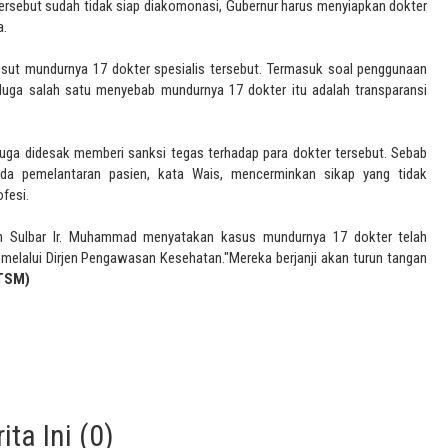
tersebut sudah tidak siap diakomonasi, Gubernur harus menyiapkan dokter
a.
sut mundurnya 17 dokter spesialis tersebut. Termasuk soal penggunaan
duga salah satu menyebab mundurnya 17 dokter itu adalah transparansi
r juga didesak memberi sanksi tegas terhadap para dokter tersebut. Sebab
pada pemelantaran pasien, kata Wais, mencerminkan sikap yang tidak
fesi.
an Sulbar Ir. Muhammad menyatakan kasus mundurnya 17 dokter telah
melalui Dirjen Pengawasan Kesehatan."Mereka berjanji akan turun tangan
TSM)
ta Ini (0)