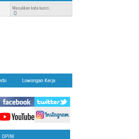
rbi
Lowongan Kerja
OPINI