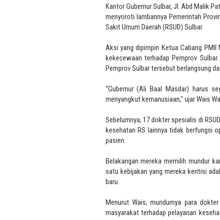
Kantor Gubernur Sulbar, Jl. Abd Malik 
menyoroti lambannya Pemerintah Provin
Sakit Umum Daerah (RSUD) Sulbar.
Aksi yang dipimpin Ketua Cabang PMII M
kekecewaan terhadap Pemprov Sulbar. 
Pemprov Sulbar tersebut berlangsung da
“Gubernur (Ali Baal Masdar) harus se
menyangkut kemanusiaan," ujar Wais Wa
Sebelumnya, 17 dokter spesialis di RSU
kesehatan RS lainnya tidak berfungsi o
pasien.
Belakangan mereka memilih mundur karen
satu kebijakan yang mereka keritisi ad
baru.
Menurut Wais, mundurnya para dokter 
masyarakat terhadap pelayanan kesehat