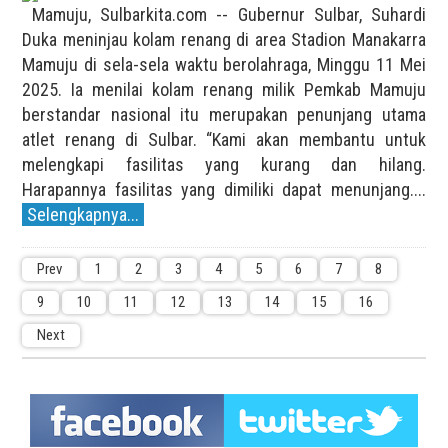
Mamuju, Sulbarkita.com -- Gubernur Sulbar, Suhardi
Duka meninjau kolam renang di area Stadion Manakarra
Mamuju di sela-sela waktu berolahraga, Minggu 11 Mei
2025. Ia menilai kolam renang milik Pemkab Mamuju
berstandar nasional itu merupakan penunjang utama
atlet renang di Sulbar. “Kami akan membantu untuk
melengkapi fasilitas yang kurang dan hilang.
Harapannya fasilitas yang dimiliki dapat menunjang....
Selengkapnya...
Prev
1
2
3
4
5
6
7
8
9
10
11
12
13
14
15
16
Next